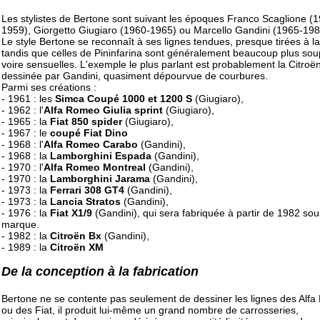
Les stylistes de Bertone sont suivant les époques Franco Scaglione (
1959), Giorgetto Giugiaro (1960-1965) ou Marcello Gandini (1965-198
Le style Bertone se reconnaît à ses lignes tendues, presque tirées à la
tandis que celles de Pininfarina sont généralement beaucoup plus sou
voire sensuelles. L'exemple le plus parlant est probablement la Citroë
dessinée par Gandini, quasiment dépourvue de courbures.
Parmi ses créations :
- 1961 : les
Simca Coupé 1000 et 1200 S
(Giugiaro),
- 1962 : l'
Alfa Romeo Giulia sprint
(Giugiaro),
- 1965 : la
Fiat 850 spider
(Giugiaro),
- 1967 : le
coupé Fiat Dino
- 1968 : l'
Alfa Romeo Carabo
(Gandini),
- 1968 : la
Lamborghini Espada
(Gandini),
- 1970 : l'
Alfa Romeo Montreal
(Gandini),
- 1970 : la
Lamborghini Jarama
(Gandini),
- 1973 : la
Ferrari 308 GT4
(Gandini),
- 1973 : la
Lancia Stratos
(Gandini),
- 1976 : la
Fiat X1/9
(Gandini), qui sera fabriquée à partir de 1982 sou
marque.
- 1982 : la
Citroën Bx
(Gandini),
- 1989 : la
Citroën XM
De la conception à la fabrication
Bertone ne se contente pas seulement de dessiner les lignes des Alf
ou des Fiat, il produit lui-même un grand nombre de carrosseries,