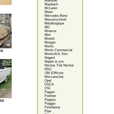
Maserati
Maybach
McLaren
Mean
Mercedes-Benz
Messerschmitt
Métallurgique
MG
Minerva
Mini
Moretti
Morgan
Morris
Morris Commercial
65
)
Moskvitch, Kim
Nagant
Napier & son
Neckar, Fiat Neckar
NSU
OM (Officine
Meccaniche)
Opel
OSCA
OSI
Pagani
Panther
Pegaso
65
)
Piaggio
Pininfarina
Pipe