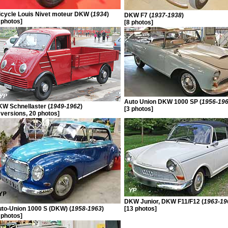
icycle Louis Nivet moteur DKW (
1934
)
DKW F7 (
1937-1938
)
 photos]
[8 photos]
Auto Union DKW 1000 SP (
1956-19
W Schnellaster (
1949-1962
)
[3 photos]
 versions, 20 photos]
DKW Junior, DKW F11/F12 (
1963-19
to-Union 1000 S (DKW) (
1958-1963
)
[13 photos]
 photos]