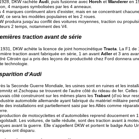
1928, DKW rachète
Audi
, puis fusionne avec
Horch
et
Wanderer
en 19
ion, 4 marques symbolisées par les 4 anneaux.
 4 marques continuent alors d'exister, mais en se concentrant chacun
, ce sera les modèles populaires et les 2 roues.
 produira jusqu'au conflit des voitures moyennes, traction ou propuls
teurs 2 temps, notamment des V4.
emières traction avant de série
 1931, DKW achète la licence de joint homocinétique
Tracta
. La F1 de 
mière traction avant fabriquée en série, 1 an avant
Adler
et 3 ans ava
ré Citroën qui a pris des leçons de productivité chez Ford donnera une
te technologie.
sparition d'Audi
ès la Seconde Guerre Mondiale, les usines sont en ruines et les instal
mnitz et Zschopau se trouvent de l'autre côté du rideau de fer. Celles 
vais côté construiront sur les mêmes plans les
Trabant
(d'où leur re
ndustrie automobile allemande ayant fabriqué du matériel militaire pend
te des installations est partiellement saisi par les Alliés comme répa
rre.
 production de motocyclettes et d'automobiles reprend doucement en 
ngolstadt. Les voitures, de taille réduite, sont des traction avant à mote
çues avant la guerre. Elle s'appellent DKW et portent le badge Auto Un
rques ont disparu.