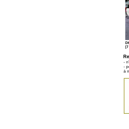
D
[7
Re
- n
- 
à 