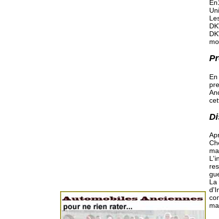
En
Un
Les
DKW
DKW
mo
Pr
En
pre
And
cet
Di
Apr
Che
mau
L'i
res
gue
La
d'I
con
ma