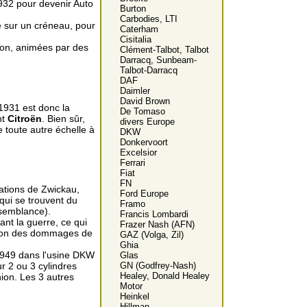
32 pour devenir Auto
Burton
Carbodies, LTI
e sur un créneau, pour
Caterham
Cisitalia
ion, animées par des
Clément-Talbot, Talbot
Darracq, Sunbeam-
Talbot-Darracq
DAF
Daimler
David Brown
1931 est donc la
De Tomaso
nt
Citroën
. Bien sûr,
divers Europe
 toute autre échelle à
DKW
Donkervoort
Excelsior
Ferrari
Fiat
FN
lations de Zwickau,
Ford Europe
qui se trouvent du
Framo
ssemblance).
Francis Lombardi
ant la guerre, ce qui
Frazer Nash (AFN)
ration des dommages de
GAZ (Volga, Zil)
Ghia
1949 dans l'usine DKW
Glas
GN (Godfrey-Nash)
ur 2 ou 3 cylindres
Healey, Donald Healey
ion. Les 3 autres
Motor
Heinkel
Hillman