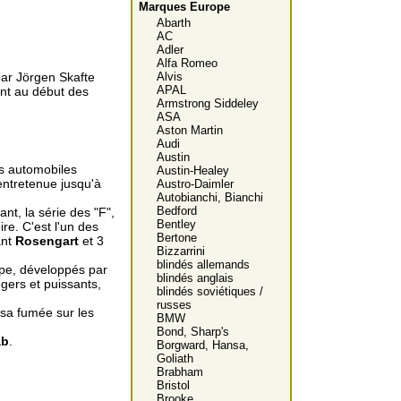
Marques Europe
Abarth
AC
Adler
Alfa Romeo
ar Jörgen Skafte
Alvis
APAL
nt au début des
Armstrong Siddeley
ASA
Aston Martin
Audi
Austin
es automobiles
Austin-Healey
entretenue jusqu'à
Austro-Daimler
Autobianchi, Bianchi
Bedford
t, la série des "F",
Bentley
re. C'est l'un des
Bertone
ant
Rosengart
et 3
Bizzarrini
blindés allemands
ape, développés par
blindés anglais
gers et puissants,
blindés soviétiques /
russes
 sa fumée sur les
BMW
Bond, Sharp's
ab
.
Borgward, Hansa,
Goliath
Brabham
Bristol
Brooke