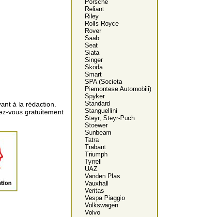
Porsche
Reliant
Riley
Rolls Royce
Rover
Saab
Seat
Siata
Singer
Skoda
Smart
SPA (Societa
Piemontese Automobili)
Spyker
Standard
ant à la rédaction.
Stanguellini
vez-vous gratuitement
Steyr, Steyr-Puch
Stoewer
Sunbeam
Tatra
Trabant
Triumph
Tyrrell
UAZ
Vanden Plas
Vauxhall
Veritas
Vespa Piaggio
Volkswagen
Volvo