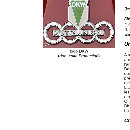
(le
D
DK
Ra
an
Un
logo DKW
A p
(
doc. Yalta Production
)
ani
l'a
Dès
qui
pre
av
L'a
les
ma
On 
DK
La 
Cr