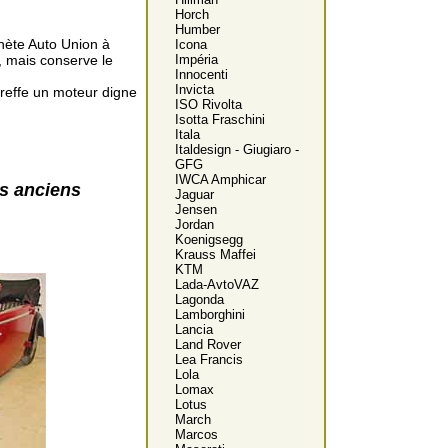
Horch
Humber
hète Auto Union à
Icona
, mais conserve le
Impéria
Innocenti
Invicta
greffe un moteur digne
ISO Rivolta
Isotta Fraschini
Itala
Italdesign - Giugiaro -
GFG
IWCA Amphicar
es anciens
Jaguar
Jensen
Jordan
Koenigsegg
Krauss Maffei
KTM
Lada-AvtoVAZ
Lagonda
Lamborghini
Lancia
Land Rover
Lea Francis
Lola
Lomax
Lotus
March
Marcos