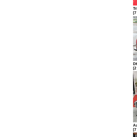
Tr
[7
DK
[2
Au
[7