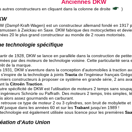
Anciennes DKW
s autres constructeurs en cliquant dans la colonne de droite
)
KW
W (Dampf-Kraft-Wagen) est un constructeur allemand fondé en 1917 p
smussen à Zwickau en Saxe. DKW fabrique des motocyclettes et devie
nées 20 le plus grand constructeur au monde de 2 roues motorisés.
e technologie spécifique
artir de 1928, DKW se lance en parallèle dans la construction de petit
mées par des moteurs de technologie voisine. Cette particularité sera 
rrêt de la marque.
 1931, DKW s'aventure dans la conception d'automobiles à traction avan
 s'inspire de la technologie à joints
Tracta
de l'ingénieur français Grégoi
miers constructeurs à proposer ce système en grande série, 2 ans av
ant la
Citroën Traction
.
utre spécificité de DKW est l'utilisation de moteurs 2 temps sans soup
 ingénieurs Schnürle ou Paffrath. Des moteurs 2 temps, très simples, lé
is alors assez gourmands en carburant.
retrouve ce type de moteur 2 ou 3 cylindres, son bruit de mobylette et
W jusque dans les années 60 et sur les
Trabant
jusqu'en 1989 !
technologie est également utilisée sous licence pour les premières
Sa
éation d'Auto Union