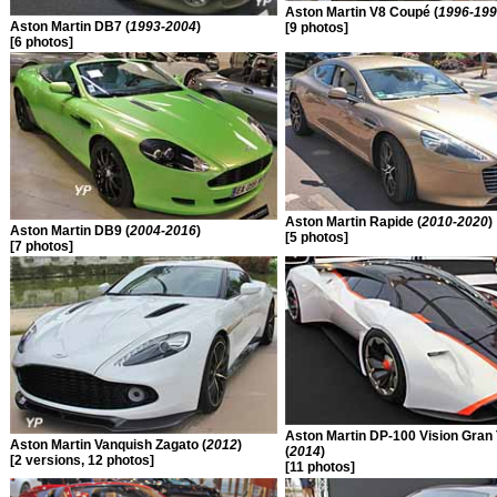
Aston Martin V8 Coupé (
1996-19
Aston Martin DB7 (
1993-2004
)
[9 photos]
[6 photos]
Aston Martin Rapide (
2010-2020
)
Aston Martin DB9 (
2004-2016
)
[5 photos]
[7 photos]
Aston Martin DP-100 Vision Gran
Aston Martin Vanquish Zagato (
2012
)
(
2014
)
[2 versions, 12 photos]
[11 photos]