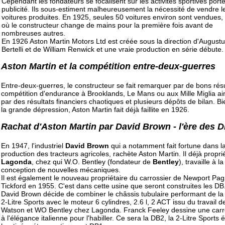
Cependant les fondateurs se focalisent sur les activités sportives por
publicité. Ils sous-estiment malheureusement la nécessité de vendre l
voitures produites. En 1925, seules 50 voitures environ sont vendues
où le constructeur change de mains pour la première fois avant de
nombreuses autres.
En 1926 Aston Martin Motors Ltd est créée sous la direction d'Augustus
Bertelli et de William Renwick et une vraie production en série débute.
Aston Martin et la compétition entre-deux-guerres
Entre-deux-guerres, le constructeur se fait remarquer par de bons rés
compétition d'endurance à Brooklands, Le Mans ou aux Mille Miglia ai
par des résultats financiers chaotiques et plusieurs dépôts de bilan. B
la grande dépression, Aston Martin fait déjà faillite en 1926.
Rachat d'Aston Martin par David Brown - l'ère des 
En 1947, l'industriel
David Brown
qui a notamment fait fortune dans l
production des tracteurs agricoles, rachète Aston Martin. Il déjà propri
Lagonda
, chez qui W.O. Bentley (fondateur de
Bentley
), travaille à la
conception de nouvelles mécaniques.
Il est également le nouveau propriétaire du carrossier de Newport Pagn
Tickford en 1955. C'est dans cette usine que seront construites les DB
David Brown décide de combiner le châssis tubulaire performant de la
2-Litre Sports avec le moteur 6 cylindres, 2.6 l, 2 ACT issu du travail de
Watson et WO Bentley chez Lagonda. Franck Feeley dessine une carr
à l'élégance italienne pour l'habiller. Ce sera la DB2, la 2-Litre Sports 