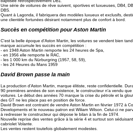
baptisée rétrospectivement DB1.
Une série de voitures de rêve suivent, sportives et luxueuses, DB4, D
DBS.
Quant à Lagonda, il fabriquera des modèles luxueux et exclusifs, dest
une clientèle fortunées désirant notamment plus de confort à bord.
Succès en compétition pour Aston Martin
C'est la belle époque d'Aston Martin, les voitures se vendent bien tand
marque accumule les succès en compétition :
- en 1948 Aston Martin remporte les 24 heures de Spa,
- en 1956 elle remporte le RAC,
- les 1 000 km du Nürburgring (1957, 58, 59),
- les 24 Heures du Mans 1959
David Brown passe la main
La production d'Aston Martin, marque élitiste, reste confidentielle. Dur
90 premières années de son existence, le constructeur n'a vendu que
voitures. Le début des années 70 marque la crise du pétrole et la glou
des GT ne les place pas en position de force.
David Brown est contraint de vendre Aston Martin en février 1972 à 
Developments et le nouveau patron est Wiliam Wilson. Celui-ci ne par
à redresser le constructeur qui dépose le bilan à la fin de 1974.
Nouvelle reprise des ventes grâce à la série 4 et surtout son séduisant
cabriolet Volante.
Les ventes restent toutefois globalement modestes.