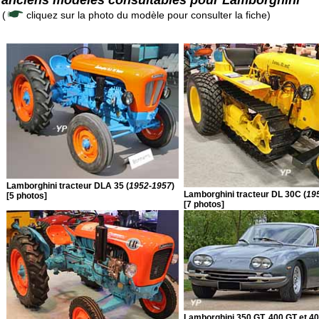
(
cliquez sur la photo du modèle pour consulter la fiche)
Lamborghini tracteur DLA 35 (
1952-1957
)
Lamborghini tracteur DL 30C (
19
[5 photos]
[7 photos]
Lamborghini 350 GT, 400 GT et 4