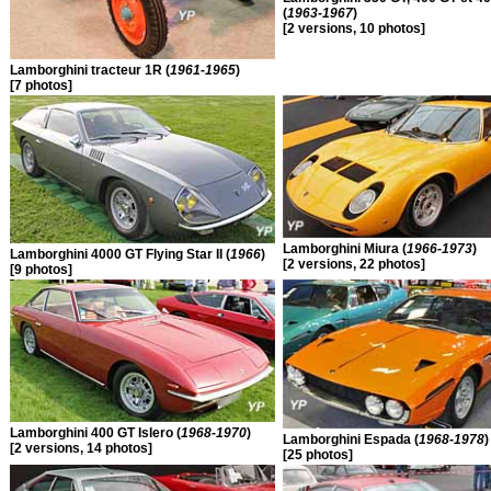
(
1963-1967
)
[2 versions, 10 photos]
Lamborghini tracteur 1R (
1961-1965
)
[7 photos]
Lamborghini Miura (
1966-1973
)
Lamborghini 4000 GT Flying Star II (
1966
)
[2 versions, 22 photos]
[9 photos]
Lamborghini 400 GT Islero (
1968-1970
)
Lamborghini Espada (
1968-1978
)
[2 versions, 14 photos]
[25 photos]