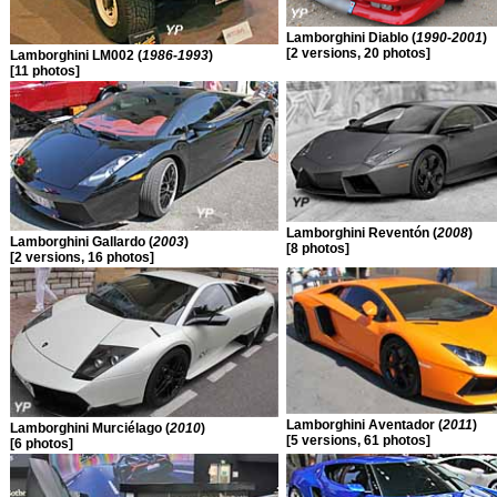
Lamborghini Diablo (
1990-2001
)
[2 versions, 20 photos]
Lamborghini LM002 (
1986-1993
)
[11 photos]
Lamborghini Reventón (
2008
)
Lamborghini Gallardo (
2003
)
[8 photos]
[2 versions, 16 photos]
Lamborghini Aventador (
2011
)
Lamborghini Murciélago (
2010
)
[5 versions, 61 photos]
[6 photos]