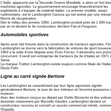
L'Italie, appauvrie par la Seconde Guerre Mondiale, a alors un fort be
machines agricoles. Le gouvernement encourage financièrement les
exploitants à s'équiper de matériel italien. Le premier modèle, assez
rudimentaire, est le Lamborghini Carioca qui est animé par une méca
Morris de récupération.
Dès le milieu des années 1950, Lamborghini produit près de 1 000 tra
par an et devient le 3e constructeur derrière Fiat et Ferguson.
Automobiles sportives
Après avoir fait fortune dans la construction de tracteurs agricoles, Fe
Lamborghini se tourne vers la fabrication de voitures de sport luxueus
1963 à la suite d'une dispute avec Enzo Ferrari. Il deviendra son princ
concurrent. Il vend son entreprise de tracteurs (la 3e d'italie) en 1971 à 
Same.
La marque Trattori Lamborghini existe toujours comme filiale de l'ital
Deutz-Fahr.
Ligne au carré signée Bertone
Les Lamborghini se caractérisent par leur ligne agressive signée
généralement Bertone, le luxe de leur intérieur et l'énorme puissance 
moteurs.
Avec des moteurs conçus au départ par Giotto Bizzarrini et des voitur
dessinée notamment par Marcello Gandini, Lamborghini devient un
constructeur reconnu et connaît un succès commercial mérité, comm
l'Espada.