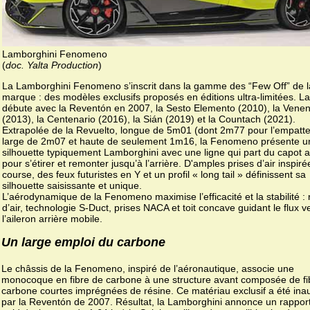
Lamborghini Fenomeno
(
doc. Yalta Production
)
La Lamborghini Fenomeno s’inscrit dans la gamme des “Few Off” de l
marque : des modèles exclusifs proposés en éditions ultra-limitées. La
débute avec la Reventón en 2007, la Sesto Elemento (2010), la Vene
(2013), la Centenario (2016), la Sián (2019) et la Countach (2021).
Extrapolée de la Revuelto, longue de 5m01 (dont 2m77 pour l’empatt
large de 2m07 et haute de seulement 1m16, la Fenomeno présente u
silhouette typiquement Lamborghini avec une ligne qui part du capot 
pour s’étirer et remonter jusqu’à l’arrière. D'amples prises d’air inspiré
course, des feux futuristes en Y et un profil « long tail » définissent sa
silhouette saisissante et unique.
L’aérodynamique de la Fenomeno maximise l’efficacité et la stabilité :
d’air, technologie S-Duct, prises NACA et toit concave guidant le flux v
l’aileron arrière mobile.
Un large emploi du carbone
Le châssis de la Fenomeno, inspiré de l’aéronautique, associe une
monocoque en fibre de carbone à une structure avant composée de fi
carbone courtes imprégnées de résine. Ce matériau exclusif a été ina
par la Reventón de 2007. Résultat, la Lamborghini annonce un rappor