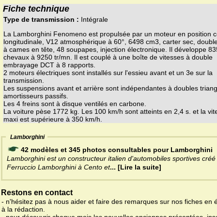
Fiche technique
Type de transmission :
Intégrale
La Lamborghini Fenomeno est propulsée par un moteur en position c
longitudinale, V12 atmosphérique à 60°, 6498 cm3, carter sec, doubl
à cames en tête, 48 soupapes, injection électronique. Il développe 83
chevaux à 9250 tr/mn. Il est couplé à une boîte de vitesses à double
embrayage DCT à 8 rapports.
2 moteurs électriques sont installés sur l'essieu avant et un 3e sur la
transmission.
Les suspensions avant et arrière sont indépendantes à doubles triang
amortisseurs passifs.
Les 4 freins sont à disque ventilés en carbone.
La voiture pèse 1772 kg. Les 100 km/h sont atteints en 2,4 s. et la vi
maxi est supérieure à 350 km/h.
Lamborghini
42 modèles et 345 photos consultables pour Lamborghini
Lamborghini est un constructeur italien d'automobiles sportives créé
Ferruccio Lamborghini à Cento et
... [Lire la suite]
Restons en contact
- n'hésitez pas à nous aider et faire des remarques sur nos fiches en 
à la rédaction.
- pour découvrir chaque mois les nouvelles anciennes présentées, ins