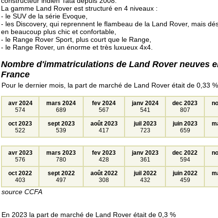
constructeur indien Tata depuis 2008.
La gamme Land Rover est structuré en 4 niveaux :
- le SUV de la série Evoque,
- les Discovery, qui reprennent le flambeau de la Land Rover, mais dé
en beaucoup plus chic et confortable,
- le Range Rover Sport, plus court que le Range,
- le Range Rover, un énorme et très luxueux 4x4.
Nombre d'immatriculations de Land Rover neuves e
France
Pour le dernier mois, la part de marché de Land Rover était de 0,33 %
avr 2024
mars 2024
fev 2024
janv 2024
dec 2023
no
574
689
567
541
807
oct 2023
sept 2023
août 2023
juil 2023
juin 2023
ma
522
539
417
723
659
avr 2023
mars 2023
fev 2023
janv 2023
dec 2022
no
576
780
428
361
594
oct 2022
sept 2022
août 2022
juil 2022
juin 2022
ma
403
497
308
432
459
source CCFA
En 2023 la part de marché de Land Rover était de 0,3 %