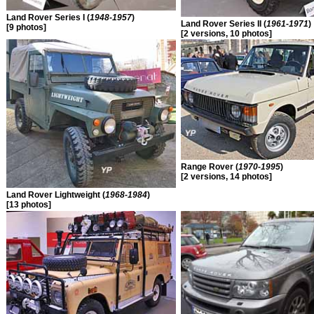
Land Rover Series I (
1948-1957
)
Land Rover Series II (
1961-1971
)
[9 photos]
[2 versions, 10 photos]
Range Rover (
1970-1995
)
[2 versions, 14 photos]
Land Rover Lightweight (
1968-1984
)
[13 photos]