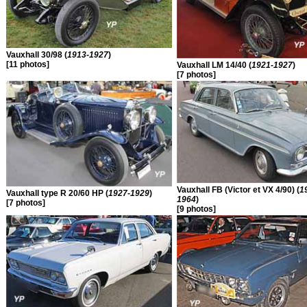
Vauxhall 30/98 (
1913-1927
)
[11 photos]
Vauxhall LM 14/40 (
1921-1927
)
[7 photos]
Vauxhall FB (Victor et VX 4/90) (
1
Vauxhall type R 20/60 HP (
1927-1929
)
1964
)
[7 photos]
[9 photos]