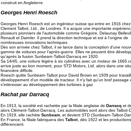
construit en Angleterre.
Georges Henri Roesch
Georges Henri Roesch est un ingénieur suisse qui entre en 1916 chez
Clement Talbot, Ltd., de Londres. Il a acquis une importante expérien
plusieurs pionniers de l'automobile comme Grégoire, Delaunay Bellevil
Renault et Daimler. Il prend la direction technique et est à l'origine de
nombreuses innovations techniques.
Dès son arrivée chez Talbot, il se lance dans la conception d'une nouv
gamme de voitures pour l'après-guerre. Elles ne peuvent être dévelo
qu'après la fusion Sunbeam-Talbot-Darracq en 1920.
Sa 14/45, une voiture légère à six cylindres avec un moteur de 1665 
arrive juste au bon moment, pour STD Motors, Ltd. alors dans une situ
financière difficile.
Roesch quitte Sunbeam-Talbot pour David Brown en 1939 pour travaill
développement d'un modèle de tracteur. Il n'y fait qu'un bref passage
s'intéresser au développement des turbines à gaz
Rachat par Darracq
En 1913, la société est rachetée par la filiale anglaise de
Darracq
et d
alors Clément-Talbot-Darracq. Les automobiles sont alors des Talbot-
En 1919, elle rachète
Sunbeam
, et devient STD (Sunbeam-Talbot-Dar
En France, la filiale fabriquera des
Talbot
, dès 1922 et les production
différencient.