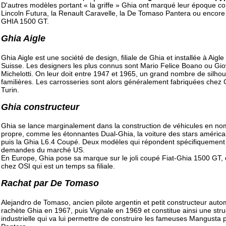
D'autres modèles portant « la griffe » Ghia ont marqué leur époque 
Lincoln Futura, la Renault Caravelle, la De Tomaso Pantera ou encore 
GHIA 1500 GT.
Ghia Aigle
Ghia Aigle est une société de design, filiale de Ghia et installée à Aigle
Suisse. Les designers les plus connus sont Mario Felice Boano ou Gi
Michelotti. On leur doit entre 1947 et 1965, un grand nombre de silhou
familières. Les carrosseries sont alors généralement fabriquées chez 
Turin.
Ghia constructeur
Ghia se lance marginalement dans la construction de véhicules en no
propre, comme les étonnantes Dual-Ghia, la voiture des stars américa
puis la Ghia L6.4 Coupé. Deux modèles qui répondent spécifiquement
demandes du marché US.
En Europe, Ghia pose sa marque sur le joli coupé Fiat-Ghia 1500 GT, 
chez OSI qui est un temps sa filiale.
Rachat par De Tomaso
Alejandro de Tomaso, ancien pilote argentin et petit constructeur auto
rachète Ghia en 1967, puis Vignale en 1969 et constitue ainsi une stru
industrielle qui va lui permettre de construire les fameuses Mangusta 