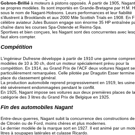
Gobron-Brillié
à moteurs à pistons opposés. À partir de 1905, Nagant
se propres modèles. Ils sont importés en Grande-Bretagne par H.M. 
sous le nom de Nagant-Hobsons. Leurs performances et leur fiabilité
s'illustrent à Brooklands et aux 2000 Mile Scottish Trials en 1908. En F
célèbre aviateur Jules Busson engage son énorme 35 HP entraînée p
chaîne dans les courses Spa-Ostende et Reims-Spa.
Sportives et bien conçues, les Nagant sont des concurrentes avec lesqu
faut alors compter.
Compétition
L'ingénieur Dufresne développe à partir de 1910 une gamme compren
modèles de 10 à 30 ch, dont un moteur spécialement prévu pour la
compétition. En 1914, au Grand Prix de l'ACF deux voitures Nagant se
particulièrement remarquées. Celle pilotée par Dragutin Esser termine
place du classement général.
La production automobile reprend progressivement en 1919, les usine
été sévèrement endommagées pendant le conflit.
En 1925, Nagant impose ses voitures aux deux premières places de l
catégorie des 3 litres du Grand Prix de Belgique en 1925.
Fin des automobiles Nagant
Entre-deux-guerres, Nagant subit la concurrence des constructions d
de Citroën ou de Ford, moins chères et plus modernes.
Le dernier modèle de la marque sort en 1927. Il est animé par un mot
litres à soupapes latérales et culasse Ricardo.