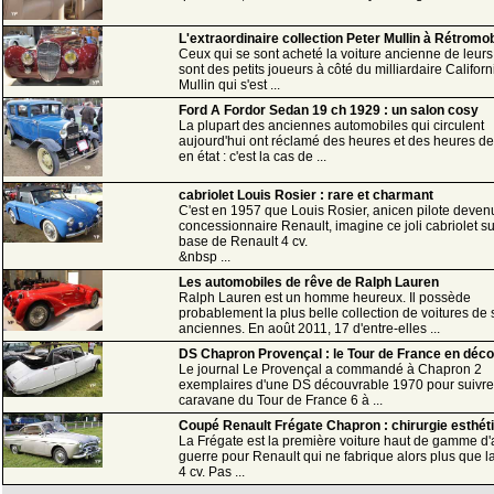
L'extraordinaire collection Peter Mullin à Rétromo
Ceux qui se sont acheté la voiture ancienne de leurs
sont des petits joueurs à côté du milliardaire Califor
Mullin qui s'est ...
Ford A Fordor Sedan 19 ch 1929 : un salon cosy
La plupart des anciennes automobiles qui circulent
aujourd'hui ont réclamé des heures et des heures d
en état : c'est la cas de ...
cabriolet Louis Rosier : rare et charmant
C'est en 1957 que Louis Rosier, anicen pilote deven
concessionnaire Renault, imagine ce joli cabriolet s
base de Renault 4 cv.
&nbsp ...
Les automobiles de rêve de Ralph Lauren
Ralph Lauren est un homme heureux. Il possède
probablement la plus belle collection de voitures de 
anciennes. En août 2011, 17 d'entre-elles ...
DS Chapron Provençal : le Tour de France en déc
Le journal Le Provençal a commandé à Chapron 2
exemplaires d'une DS découvrable 1970 pour suivre
caravane du Tour de France 6 à ...
Coupé Renault Frégate Chapron : chirurgie esthét
La Frégate est la première voiture haut de gamme d'
guerre pour Renault qui ne fabrique alors plus que 
4 cv. Pas ...