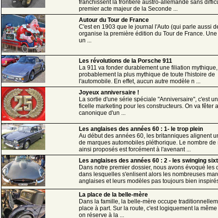
franchissent la frontière austro-allemande sans diffic
premier acte majeur de la Seconde ...
Autour du Tour de France
C'est en 1903 que le journal l'Auto (qui parle aussi d
organise la première édition du Tour de France. Un
un ...
Les révolutions de la Porsche 911
La 911 va fonder durablement une filiation mythique,
probablement la plus mythique de toute l'histoire de
l'automobile. En effet, aucun autre modèle n ...
Joyeux anniversaire !
La sortie d'une série spéciale "Anniversaire", c'est u
ficelle marketing pour les constructeurs. On va fêter a
canonique d'un ...
Les anglaises des années 60 : 1- le trop plein
Au début des années 60, les britanniques alignent 
de marques automobiles pléthorique. Le nombre de
ainsi proposés est forcément à l'avenant ...
Les anglaises des années 60 : 2 - les swinging six
Dans notre premier dossier, nous avons évoqué les di
dans lesquelles s'enlisent alors les nombreuses ma
anglaises et leurs modèles pas toujours bien inspirés 
La place de la belle-mère
Dans la famille, la belle-mère occupe traditionnelle
place à part. Sur la route, c'est logiquement la même
on réserve à la ...