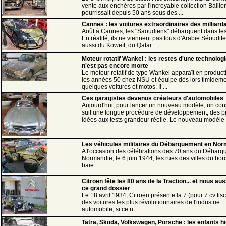
vente aux enchères par l'incroyable collection Baillo
pourrissait depuis 50 ans sous des ...
Cannes : les voitures extraordinaires des milliard
Août à Cannes, les "Saoudiens" débarquent dans les
En réalité, ils ne viennent pas tous d'Arabie Séoudit
aussi du Koweït, du Qatar ...
Moteur rotatif Wankel : les restes d'une technologi
n'est pas encore morte
Le moteur rotatif de type Wankel apparaît en produc
les années 50 chez NSU et équipe dès lors timidem
quelques voitures et motos. Il ...
Ces garagistes devenus créateurs d'automobiles
Aujourd'hui, pour lancer un nouveau modèle, un con
suit une longue procédure de développement, des p
idées aux tests grandeur réelle. Le nouveau modèle .
Les véhicules militaires du Débarquement en No
A l'occasion des célébrations des 70 ans du Débar
Normandie, le 6 juin 1944, les rues des villes du bor
baie ...
Citroën fête les 80 ans de la Traction... et nous au
ce grand dossier
Le 18 avril 1934, Citroën présente la 7 (pour 7 cv fis
des voitures les plus révolutionnaires de l'industrie
automobile, si ce n ...
Tatra, Skoda, Volkswagen, Porsche : les enfants hi