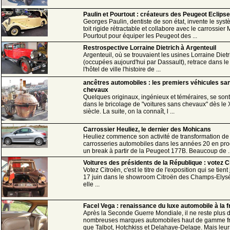
Paulin et Pourtout : créateurs des Peugeot Eclipse
Georges Paulin, dentiste de son état, invente le sys
toit rigide rétractable et collabore avec le carrossier
Pourtout pour équiper les Peugeot des ...
Restrospective Lorraine Dietrich à Argenteuil
Argenteuil, où se trouvaient les usines Lorraine Dietr
(occupées aujourd'hui par Dassault), retrace dans le
l'hôtel de ville l'histoire de ...
ancêtres automobiles : les premiers véhicules sa
chevaux
Quelques originaux, ingénieux et téméraires, se son
dans le bricolage de "voitures sans chevaux" dès le 
siècle. La suite, on la connaît, l ...
Carrossier Heuliez, le dernier des Mohicans
Heuliez commence son activité de transformation de
carrosseries automobiles dans les années 20 en pro
un break à partir de la Peugeot 177B. Beaucoup de ..
Voitures des présidents de la République : votez Ci
Votez Citroën, c'est le titre de l'exposition qui se tien
17 juin dans le showroom Citroën des Champs-Elys
elle ...
Facel Vega : renaissance du luxe automobile à la 
Après la Seconde Guerre Mondiale, il ne reste plus 
nombreuses marques automobiles haut de gamme f
que Talbot, Hotchkiss et Delahaye-Delage. Mais leurs