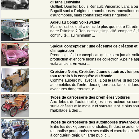
d'Hans Ledwinka
Gottlieb Daimler, Louis Renault, Vincenzo Lancia ou 
Bugatti sont à l'origine de nombreuses innovations e
d'automobile, mais connaissez vous l'ingénieur ...
Adieu au Combi Volkswagen
Mais qu'est-ce qu'il a donc de plus que notre Citroën
notre Estafette ? Robustesse, simplicité, compacité, fi
continuité... au minimum ...
Spécial concept-car : une décennie de création et
d'imagination
Prenons pitié du concept-car, qui ne sera jamais voit
production et encore moins de collection. A peine ap
voilà ancien. En voici ...
Croisière Noire, Croisière Jaune et autres : les p
tout terrain à la conquête du Monde
Comme aujourd'hui avec la F1 ou le rallye, si les con
automobiles de l'entre-deux-guerres se lancent dan
aventures dangereuses, c ...
Types de carrosserie des premières voitures
Aux débuts de l'automobile, les constructeurs se con
sur le châssis et le moteur et sous-traitent le plus so
l'habillage à des ...
Types de carrosserie des automobiles d'avant-gu
Entre les deux guerres mondiales, l'industrie automo
rationalise pour abaisser ses coûts et cherche en 
à conquérir (déjà) un large public ...