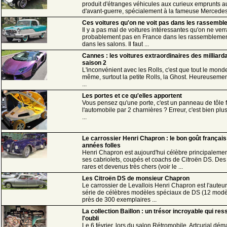
produit d'étranges véhicules aux curieux emprunts 
d'avant-guerre, spécialement à la fameuse Mercedes 
Ces voitures qu'on ne voit pas dans les rassemb
Il y a pas mal de voitures intéressantes qu'on ne verr
probablement pas en France dans les rassembleme
dans les salons. Il faut ...
Cannes : les voitures extraordinaires des milliarda
saison 2
L'inconvénient avec les Rolls, c'est que tout le monde
même, surtout la petite Rolls, la Ghost. Heureusement,
...
Les portes et ce qu'elles apportent
Vous pensez qu'une porte, c'est un panneau de tôle f
l'automobile par 2 charnières ? Erreur, c'est bien plus
...
Le carrossier Henri Chapron : le bon goût françai
années folles
Henri Chapron est aujourd'hui célèbre principaleme
ses cabriolets, coupés et coachs de Citroën DS. De
rares et devenus très chers (voir le ...
Les Citroën DS de monsieur Chapron
Le carrossier de Levallois Henri Chapron est l'auteu
série de célèbres modèles spéciaux de DS (12 modè
près de 300 exemplaires ...
La collection Baillon : un trésor incroyable qui res
l'oubli
Le 6 février, lors du salon Rétromobile, Artcurial dém