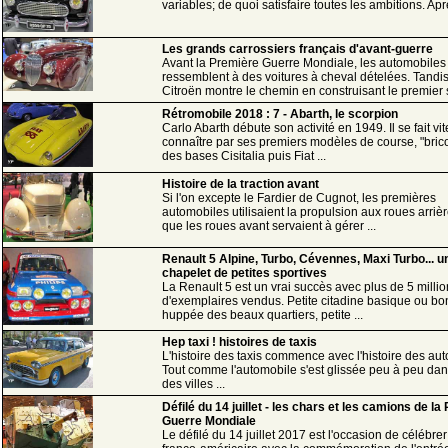
variables; de quoi satisfaire toutes les ambitions. Aprè
Les grands carrossiers français d'avant-guerre
Avant la Première Guerre Mondiale, les automobiles
ressemblent à des voitures à cheval dételées. Tandi
Citroën montre le chemin en construisant le premier s
Rétromobile 2018 : 7 - Abarth, le scorpion
Carlo Abarth débute son activité en 1949. Il se fait vit
connaître par ses premiers modèles de course, "brico
des bases Cisitalia puis Fiat ...
Histoire de la traction avant
Si l'on excepte le Fardier de Cugnot, les premières
automobiles utilisaient la propulsion aux roues arrièr
que les roues avant servaient à gérer ...
Renault 5 Alpine, Turbo, Cévennes, Maxi Turbo... u
chapelet de petites sportives
La Renault 5 est un vrai succès avec plus de 5 milli
d'exemplaires vendus. Petite citadine basique ou b
huppée des beaux quartiers, petite ...
Hep taxi ! histoires de taxis
L'histoire des taxis commence avec l'histoire des au
Tout comme l'automobile s'est glissée peu à peu dan
des villes ...
Défilé du 14 juillet - les chars et les camions de l
Guerre Mondiale
Le défilé du 14 juillet 2017 est l'occasion de célébrer 