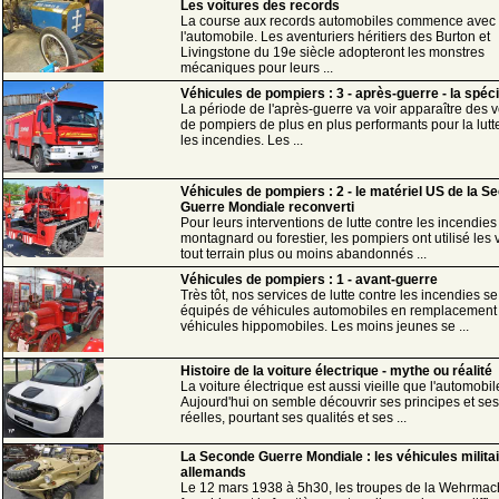
Les voitures des records
La course aux records automobiles commence avec
l'automobile. Les aventuriers héritiers des Burton et
Livingstone du 19e siècle adopteront les monstres
mécaniques pour leurs ...
Véhicules de pompiers : 3 - après-guerre - la spéci
La période de l'après-guerre va voir apparaître des 
de pompiers de plus en plus performants pour la lutt
les incendies. Les ...
Véhicules de pompiers : 2 - le matériel US de la S
Guerre Mondiale reconverti
Pour leurs interventions de lutte contre les incendies
montagnard ou forestier, les pompiers ont utilisé les
tout terrain plus ou moins abandonnés ...
Véhicules de pompiers : 1 - avant-guerre
Très tôt, nos services de lutte contre les incendies se
équipés de véhicules automobiles en remplacement 
véhicules hippomobiles. Les moins jeunes se ...
Histoire de la voiture électrique - mythe ou réalité
La voiture électrique est aussi vieille que l'automobil
Aujourd'hui on semble découvrir ses principes et ses
réelles, pourtant ses qualités et ses ...
La Seconde Guerre Mondiale : les véhicules milita
allemands
Le 12 mars 1938 à 5h30, les troupes de la Wehrmac