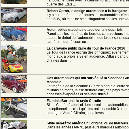
franco-américaire avec la commémoration de l'entré
guerre des Etats ...
Robert Opron, le design automobile à la française
Il y a eu une époque où toutes les automobiles, n'éta
des SUV, où elles ne se distinguaient pas les unes d
...
Automobiles maudites et accidents industriels
Parmi tous les modèles de tous les constructeurs im
depuis le début de l'automobile, nombreux sont ceux
carrière a tourné court ou ...
La caravane publicitaire du Tour de France 2016
Le Tour de France est l'un des principaux événements
mondiaux, a priori le 3e en audience. Diffusé par pl
chaînes dans ...
Ces automobiles qui ont survécu à la Seconde Gu
Mondiale
La tragédie de la Seconde Guerre Mondiale, outre s
millions de morts, laisse derrière elle, des pays rava
richesses évaporées et des industries à ...
Flaminio Bertoni : le style Citroën
Si les Citroën étaient et demeurent des automobiles
exceptionnelles, c'est qu'elles ont rassemblé 3 atouts 
courage d'André Citroën, qui a investi ...
Style néo-rétro américain : original ou de mauvais
Dans les années 60-70, plusieurs marques automobi