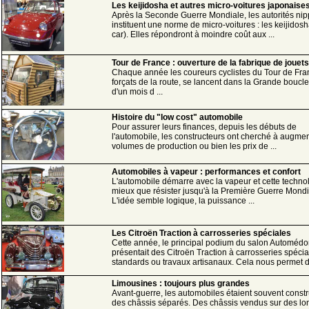
Les keijidosha et autres micro-voitures japonaise
Après la Seconde Guerre Mondiale, les autorités ni
instituent une norme de micro-voitures : les keijidosh
car). Elles répondront à moindre coût aux ...
Tour de France : ouverture de la fabrique de jouets
Chaque année les coureurs cyclistes du Tour de Fran
forçats de la route, se lancent dans la Grande boucle
d'un mois d ...
Histoire du "low cost" automobile
Pour assurer leurs finances, depuis les débuts de
l'automobile, les constructeurs ont cherché à augmen
volumes de production ou bien les prix de ...
Automobiles à vapeur : performances et confort
L'automobile démarre avec la vapeur et cette technol
mieux que résister jusqu'à la Première Guerre Mondi
L'idée semble logique, la puissance ...
Les Citroën Traction à carrosseries spéciales
Cette année, le principal podium du salon Automéd
présentait des Citroën Traction à carrosseries spécial
standards ou travaux artisanaux. Cela nous permet de
Limousines : toujours plus grandes
Avant-guerre, les automobiles étaient souvent constr
des châssis séparés. Des châssis vendus sur des l