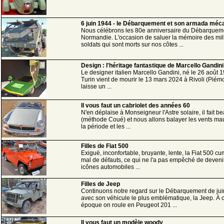
6 juin 1944 - le Débarquement et son armada méc
Nous célébrons les 80e anniversaire du Débarquem
Normandie. L'occasion de saluer la mémoire des mill
soldats qui sont morts sur nos côtes ...
Design : l'héritage fantastique de Marcello Gandini
Le designer italien Marcello Gandini, né le 26 août 
Turin vient de mourir le 13 mars 2024 à Rivoli (Piémon
laisse un ...
Il vous faut un cabriolet des années 60
N'en déplaise à Monseigneur l'Astre solaire, il fait b
(méthode Coué) et nous allons balayer les vents ma
la période et les ...
Filles de Fiat 500
Exiguë, inconfortable, bruyante, lente, la Fiat 500 cu
mal de défauts, ce qui ne l'a pas empêché de deveni
icônes automobiles ...
Filles de Jeep
Continuons notre regard sur le Débarquement de ju
avec son véhicule le plus emblématique, la Jeep. À c
époque on roule en Peugeot 201 ...
Il vous faut un modèle woody