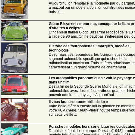
Aujourd'hui on remplace la moquette par du parquet,
à mazout par un poêle à bois, on construit des mais
bois et ...
Giotto Bizzarrini : motoriste, concepteur brillant 
d'affaires à éclipses
L'ingénieur italien Giotto Bizzarrini est décédé le 13
à l'âge de 96 ans. On ne peut pas s'intéresser peu ou 
Histoire des fourgonnettes : marques, modèles,
technologie
Désormais très répandues, les fourgonnettes occupe
segment automobile spécifique qui recherche la
rationalisation maximum. Trois critères principaux le
caractérisent : un grand volume de chargement ...
Les automobiles panoramiques : voir le paysage
dans un film
Dès la fin de la Seconde Guerre Mondiale, on imagi
automobiles avec des surfaces vitrées géantes, histo
pouvoir admirer le paysage. Aujourd'hui ...
Il vous faut une automobile de luxe
Votre belle-mère a encore fait la grimace en montan
votre 4CV chérie. "Jean-Pierre, tout le temps que vo
sur cette vieille ...
Porsche : modèles hors série, bizarres ou décalés
Depuis le début de la marque Porsche(1948) produi
modèle hérité de la Coccinelle, la 356, puis la 911, u