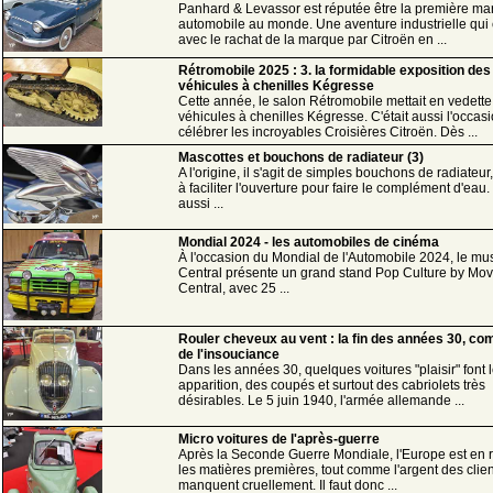
Panhard & Levassor est réputée être la première m
automobile au monde. Une aventure industrielle qui
avec le rachat de la marque par Citroën en ...
Rétromobile 2025 : 3. la formidable exposition des
véhicules à chenilles Kégresse
Cette année, le salon Rétromobile mettait en vedette
véhicules à chenilles Kégresse. C'était aussi l'occas
célébrer les incroyables Croisières Citroën. Dès ...
Mascottes et bouchons de radiateur (3)
A l'origine, il s'agit de simples bouchons de radiateur
à faciliter l'ouverture pour faire le complément d'eau
aussi ...
Mondial 2024 - les automobiles de cinéma
À l'occasion du Mondial de l'Automobile 2024, le m
Central présente un grand stand Pop Culture by Mov
Central, avec 25 ...
Rouler cheveux au vent : la fin des années 30, com
de l'insouciance
Dans les années 30, quelques voitures "plaisir" font 
apparition, des coupés et surtout des cabriolets très
désirables. Le 5 juin 1940, l'armée allemande ...
Micro voitures de l'après-guerre
Après la Seconde Guerre Mondiale, l'Europe est en r
les matières premières, tout comme l'argent des clien
manquent cruellement. Il faut donc ...