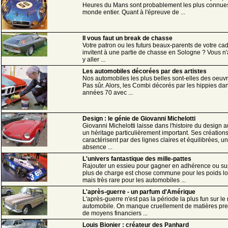
Heures du Mans sont probablement les plus connue
monde entier. Quant à l'épreuve de ...
Il vous faut un break de chasse
Votre patron ou les futurs beaux-parents de votre ca
invitent à une partie de chasse en Sologne ? Vous n'
y aller ...
Les automobiles décorées par des artistes
Nos automobiles les plus belles sont-elles des oeuvr
Pas sûr. Alors, les Combi décorés par les hippies da
années 70 avec ...
Design : le génie de Giovanni Michelotti
Giovanni Michelotti laisse dans l'histoire du design 
un héritage particulièrement important. Ses création
caractérisent par des lignes claires et équilibrées, u
absence ...
L'univers fantastique des mille-pattes
Rajouter un essieu pour gagner en adhérence ou su
plus de charge est chose commune pour les poids lo
mais très rare pour les automobiles ...
L'après-guerre - un parfum d'Amérique
L'après-guerre n'est pas la période la plus fun sur l
automobile. On manque cruellement de matières pre
de moyens financiers ...
Louis Bionier : créateur des Panhard