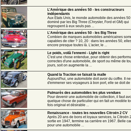
L'Amérique des années 50 - les constructeurs
indépendants
Aux Etats Unis, le monde automobile des années 50 
dominé par les Big Three (Chrysler, Ford et GM) qui
regroupent à eux seuls pas ...
L'Amérique des années 50 - les Big Three
Combien de marques automobiles américaines so
capables de citer ? 10, 20 : dans les années 50, elle
encore presque toutes là. L'acier, le ...
Le poids, voilà l'ennemi - Light is right
C'est une chose entendue, pour obtenir des perfor
correctes d'une automobile, de sport ou même de tou
jours, soit on augmente la ...
Quand la Traction se faisait la malle
Aujourd'hui, une automobile doit avoir du coffre. Il ne 
d'emmener ses voyageurs à bon port, elle se doit de le
Palmarès des automobiles les plus vendues
Pour devenir une automobile de collection, il faut avo
quelque chose de particulier qui en fait un modèle to
fois original et désirable ...
Renaissance - toutes les nouvelles Citroën 2 CV
Après 20 ans de bons et loyaux services, la Citroën 
sortie en 1947, termine sa carrière en 1967. Belle ca
pour une automobile ...