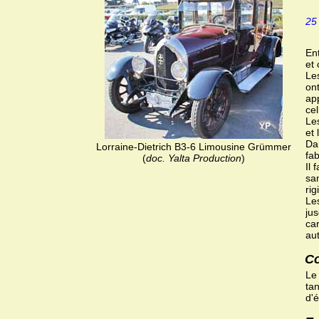
25
Ent
et
Le
on
ap
ce
Le
et 
Da
Lorraine-Dietrich B3-6 Limousine Grümmer
fa
(
doc. Yalta Production
)
Il 
sa
rig
Les
ju
car
au
Co
Le 
ta
d'é