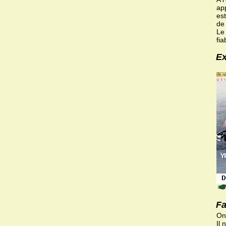
app
es
de 
Le 
fia
Ex
Fa
On 
Il