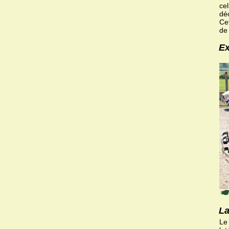
cel
dé
Cet
de
Ex
La
Le 