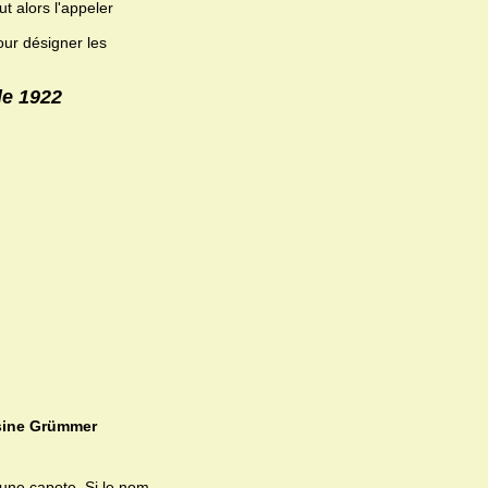
t alors l'appeler
our désigner les
de 1922
usine Grümmer
d'une capote. Si le nom