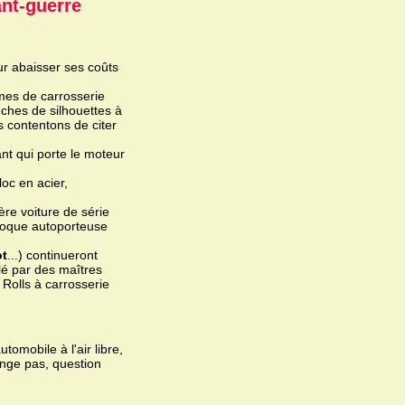
ant-guerre
ur abaisser ses coûts
mes de carrosserie
nches de silhouettes à
s contentons de citer
nt qui porte le moteur
oc en acier,
ère voiture de série
coque autoporteuse
ot
...) continueront
lé par des maîtres
 Rolls à carrosserie
omobile à l'air libre,
ange pas, question