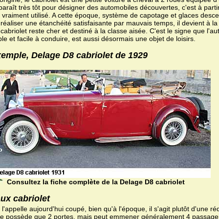
araît très tôt pour désigner des automobiles découvertes, c'est à parti
t vraiment utilisé. A cette époque, système de capotage et glaces des
réaliser une étanchéité satisfaisante par mauvais temps, il devient à l
cabriolet reste cher et destiné à la classe aisée. C'est le signe que l'
ble et facile à conduire, est aussi désormais une objet de loisirs.
emple, Delage D8 cabriolet de 1929
Consultez la fiche complète de la Delage D8 cabriolet
ux cabriolet
l'appelle aujourd'hui coupé, bien qu'à l'époque, il s'agit plutôt d'une r
 ne possède que 2 portes, mais peut emmener généralement 4 passagers