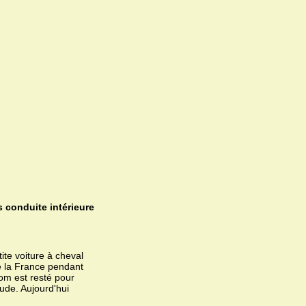
 conduite intérieure
tite voiture à cheval
 de la France pendant
nom est resté pour
tude. Aujourd'hui