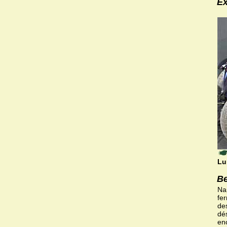
Ex
Lu
Be
Nap
fer
de
dés
en