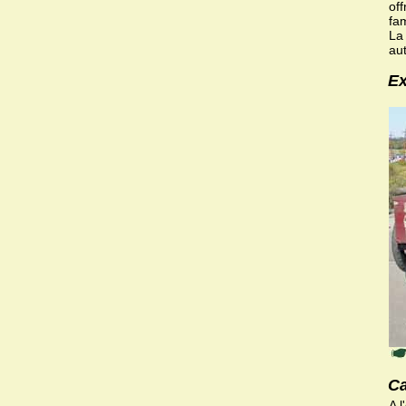
off
fam
La
au
Ex
Ca
A l