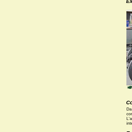
Ex
Co
Da
con
L'a
in