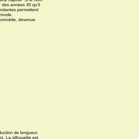
r des années 30 qu'il
cendantes permettent
a mode.
automobile, devenue
éduction de longueur.
. La silhouette est