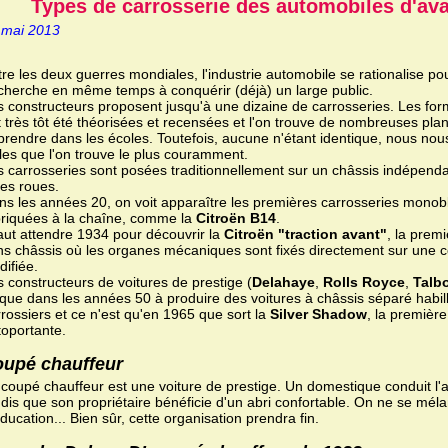
Types de carrosserie des automobiles d'av
 mai 2013
re les deux guerres mondiales, l'industrie automobile se rationalise po
 cherche en même temps à conquérir (déjà) un large public.
s constructeurs proposent jusqu'à une dizaine de carrosseries. Les for
t très tôt été théorisées et recensées et l'on trouve de nombreuses pla
prendre dans les écoles. Toutefois, aucune n'étant identique, nous nou
lles que l'on trouve le plus couramment.
s carrosseries sont posées traditionnellement sur un châssis indépenda
les roues.
ns les années 20, on voit apparaître les premières carrosseries monobl
briquées à la chaîne, comme la
Citroën B14
.
faut attendre 1934 pour découvrir la
Citroën "traction avant"
, la premi
ns châssis où les organes mécaniques sont fixés directement sur une 
idifiée.
 constructeurs de voitures de prestige (
Delahaye
,
Rolls Royce
,
Talb
sque dans les années 50 à produire des voitures à châssis séparé habil
rossiers et ce n'est qu'en 1965 que sort la
Silver Shadow
, la première
toportante.
upé chauffeur
coupé chauffeur est une voiture de prestige. Un domestique conduit l'aut
ndis que son propriétaire bénéficie d'un abri confortable. On ne se mél
ducation... Bien sûr, cette organisation prendra fin.