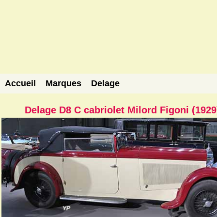
Accueil
Marques
Delage
Delage D8 C cabriolet Milord Figoni (1929