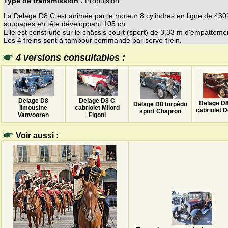
Type de transmission :
Propulsion
La Delage D8 C est animée par le moteur 8 cylindres en ligne de 43
soupapes en tête développant 105 ch.
Elle est construite sur le châssis court (sport) de 3,33 m d'empatteme
Les 4 freins sont à tambour commandé par servo-frein.
4 versions consultables :
Delage D8 C
Delage D8
Delage D
Delage D8 torpédo
cabriolet Milord
limousine
cabriolet D
sport Chapron
Figoni
Vanvooren
Voir aussi :