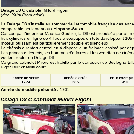
Delage D8 C cabriolet Milord Figoni
(
doc. Yalta Production
)
La Delage D8 s'installe au sommet de l'automobile française des anné
comparable seulement aux
Hispano-Suiza
.
Conçue par l'ingénieur Maurice Gaultier, la D8 est propulsée par un m
huit cylindres en ligne de 4 litres à soupapes en tête développant 105
moteur puissant est particulièrement souple et silencieux.
Le châssis à renfort central en X dispose d'un freinage assisté par dé
Les princes et les rois, les hommes d'affaires et les vedettes de ciném
veulent rouler en Delage D8.
Ce grand cabriolet Milord est habillé par le carrossier de Boulogne-Bill
Figoni sur châssis court.
année de sortie
année d'arrêt
nb. d'exempla
1929
1939
458
Année du modèle présenté :
1931
Delage D8 C cabriolet Milord Figoni