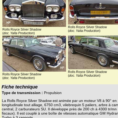
Rolls Royce Silver Shadow
Rolls Royce Silver Shadow
(
doc. Yalta Production
)
(
doc. Yalta Production
)
Rolls Royce Silver Shadow
Rolls Royce Silver Shadow
(
doc. Yalta Production
)
(
doc. Yalta Production
)
Fiche technique
Type de transmission :
Propulsion
La Rolls Royce Silver Shadow est animée par un moteur V8 à 90° en 
longitudinale tout alliage, 6750 cm3, vilebrequin 5 paliers, arbre à ca
central, 2 carburateurs SU. Il développe près de 200 ch à 4300 tr/mn 
fiscaux). Il est couplé à une boîte de vitesses automatique GM Hydra
Turbo à 3 rapports.