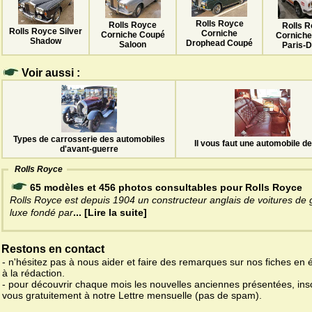
Rolls Royce
Rolls Royce
Rolls 
Rolls Royce Silver
Corniche
Corniche Coupé
Corniche
Shadow
Drophead Coupé
Saloon
Paris-
Voir aussi :
Types de carrosserie des automobiles
Il vous faut une automobile de
d'avant-guerre
Rolls Royce
65 modèles et 456 photos consultables pour Rolls Royce
Rolls Royce est depuis 1904 un constructeur anglais de voitures de
luxe fondé par
... [Lire la suite]
Restons en contact
- n'hésitez pas à nous aider et faire des remarques sur nos fiches en 
à la rédaction.
- pour découvrir chaque mois les nouvelles anciennes présentées, ins
vous gratuitement à notre Lettre mensuelle (pas de spam).