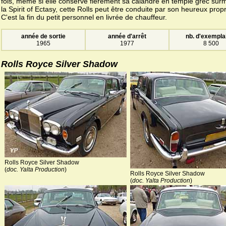
fois, même si elle conserve fièrement sa calandre en temple grec sur
la Spirit of Ectasy, cette Rolls peut être conduite par son heureux propr
C'est la fin du petit personnel en livrée de chauffeur.
année de sortie
année d'arrêt
nb. d'exempla
1965
1977
8 500
Rolls Royce Silver Shadow
Rolls Royce Silver Shadow
(
doc. Yalta Production
)
Rolls Royce Silver Shadow
(
doc. Yalta Production
)