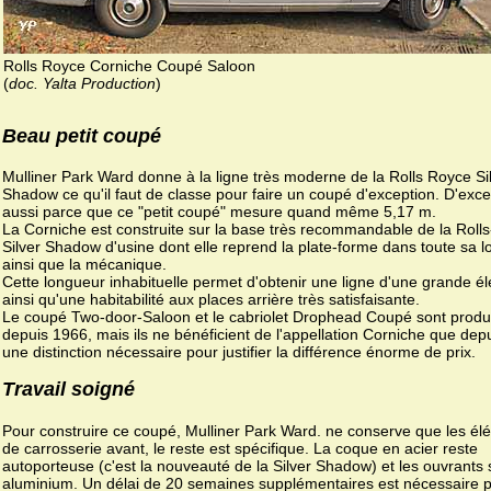
Rolls Royce Corniche Coupé Saloon
(
doc. Yalta Production
)
Beau petit coupé
Mulliner Park Ward donne à la ligne très moderne de la Rolls Royce Si
Shadow ce qu'il faut de classe pour faire un coupé d'exception. D'exce
aussi parce que ce "petit coupé" mesure quand même 5,17 m.
La Corniche est construite sur la base très recommandable de la Roll
Silver Shadow d'usine dont elle reprend la plate-forme dans toute sa 
ainsi que la mécanique.
Cette longueur inhabituelle permet d'obtenir une ligne d'une grande é
ainsi qu'une habitabilité aux places arrière très satisfaisante.
Le coupé Two-door-Saloon et le cabriolet Drophead Coupé sont produ
depuis 1966, mais ils ne bénéficient de l'appellation Corniche que dep
une distinction nécessaire pour justifier la différence énorme de prix.
Travail soigné
Pour construire ce coupé, Mulliner Park Ward. ne conserve que les él
de carrosserie avant, le reste est spécifique. La coque en acier reste
autoporteuse (c'est la nouveauté de la Silver Shadow) et les ouvrants 
aluminium. Un délai de 20 semaines supplémentaires est nécessaire p