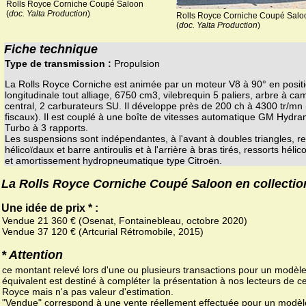
Rolls Royce Corniche Coupé Saloon
(
doc. Yalta Production
)
Rolls Royce Corniche Coupé Salo
(
doc. Yalta Production
)
Fiche technique
Type de transmission :
Propulsion
La Rolls Royce Corniche est animée par un moteur V8 à 90° en posit
longitudinale tout alliage, 6750 cm3, vilebrequin 5 paliers, arbre à ca
central, 2 carburateurs SU. Il développe près de 200 ch à 4300 tr/mn 
fiscaux). Il est couplé à une boîte de vitesses automatique GM Hydra
Turbo à 3 rapports.
Les suspensions sont indépendantes, à l'avant à doubles triangles, re
hélicoïdaux et barre antiroulis et à l'arrière à bras tirés, ressorts héli
et amortissement hydropneumatique type Citroën.
La Rolls Royce Corniche Coupé Saloon en collectio
Une idée de prix * :
Vendue 21 360 € (Osenat, Fontainebleau, octobre 2020)
Vendue 37 120 € (Artcurial Rétromobile, 2015)
* Attention
ce montant relevé lors d'une ou plusieurs transactions pour un modèl
équivalent est destiné à compléter la présentation à nos lecteurs de ce
Royce mais n'a pas valeur d'estimation.
"Vendue" correspond à une vente réellement effectuée pour un modèl