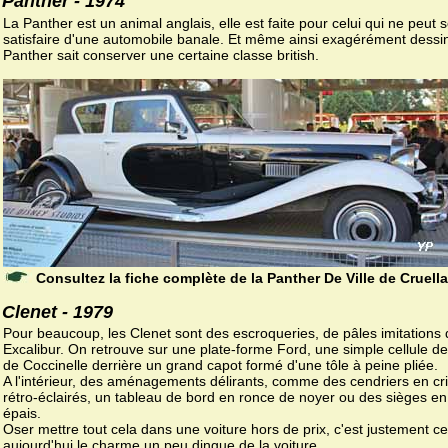
Panther - 1974
La Panther est un animal anglais, elle est faite pour celui qui ne peut 
satisfaire d'une automobile banale. Et même ainsi exagérément dessin
Panther sait conserver une certaine classe british.
Consultez la fiche complète de la Panther De Ville de Cruella
Clenet - 1979
Pour beaucoup, les Clenet sont des escroqueries, de pâles imitations
Excalibur. On retrouve sur une plate-forme Ford, une simple cellule 
de Coccinelle derrière un grand capot formé d'une tôle à peine pliée.
A l'intérieur, des aménagements délirants, comme des cendriers en cri
rétro-éclairés, un tableau de bord en ronce de noyer ou des sièges en
épais.
Oser mettre tout cela dans une voiture hors de prix, c'est justement ce 
aujourd'hui le charme un peu dingue de la voiture.