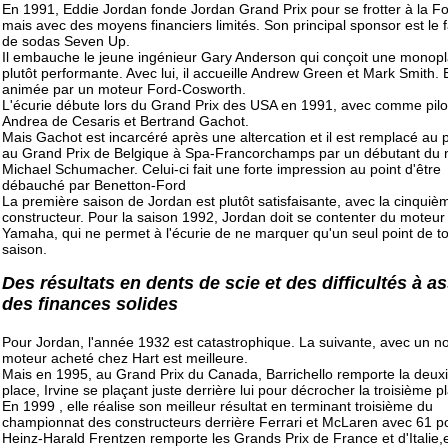
En 1991, Eddie Jordan fonde Jordan Grand Prix pour se frotter à la F
mais avec des moyens financiers limités. Son principal sponsor est le f
de sodas Seven Up.
Il embauche le jeune ingénieur Gary Anderson qui conçoit une monop
plutôt performante. Avec lui, il accueille Andrew Green et Mark Smith. E
animée par un moteur Ford-Cosworth.
L'écurie débute lors du Grand Prix des USA en 1991, avec comme pilo
Andrea de Cesaris et Bertrand Gachot.
Mais Gachot est incarcéré après une altercation et il est remplacé au 
au Grand Prix de Belgique à Spa-Francorchamps par un débutant du
Michael Schumacher. Celui-ci fait une forte impression au point d'être
débauché par Benetton-Ford
La première saison de Jordan est plutôt satisfaisante, avec la cinquiè
constructeur. Pour la saison 1992, Jordan doit se contenter du moteur
Yamaha, qui ne permet à l'écurie de ne marquer qu'un seul point de to
saison.
Des résultats en dents de scie et des difficultés à a
des finances solides
Pour Jordan, l'année 1932 est catastrophique. La suivante, avec un 
moteur acheté chez Hart est meilleure.
Mais en 1995, au Grand Prix du Canada, Barrichello remporte la deu
place, Irvine se plaçant juste derrière lui pour décrocher la troisième p
En 1999 , elle réalise son meilleur résultat en terminant troisième du
championnat des constructeurs derrière Ferrari et McLaren avec 61 po
Heinz-Harald Frentzen remporte les Grands Prix de France et d'Italie,