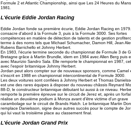
Formule 2 et Atlantic Championship, ainsi que Les 24 Heures du Man
1981.
L'écurie Eddie Jordan Racing
Eddie Jordan fonde sa première écurie, Eddie Jordan Racing en 1979. 
consacre d'abord à la Formule 3, puis à la Formule 3000. Ses fortes
compétences en matière de détection de talents et de gestion profiter
terme à des noms tels que Michael Schumacher, Damon Hill, Jean Ales
Rubens Barrichello et Johnny Herbert.
En 1983, l'écurie termine seconde du championnat de Formule 3 de 
Bretagne grâce à Martin Brundle, idem en 1984 avec Allen Berg puis 
avec Maurizio Sandro Sala. Elle remporte le championnat en 1987, cet
avec l'espoir britannique Johnny Herbert.
Jordan peut alors compter sur de nouveaux sponsors, comme Camel et
s'inscrit en 1988 en championnat intercontinental de Formule 3000.
Les deux voitures sont confiées à Johnny Herbert et Thomas Daniels
est une des rares équipes à disposer du nouveau châssis Reynard Mo
88-D, le constructeur britannique débutant lui aussi à ce niveau. Herbe
remporte la première épreuve sur le circuit de Jerez et, après un forfai
réalise un deuxième podium à Monza avant d'être victime d'un grave
carambolage sur le circuit de Brands Hatch. Le britannique Martin Don
remplace Danielsson, signe deux autres succès pour le compte de Jor
qui lui vaut la troisième place au classement final.
L'écurie Jordan Grand Prix