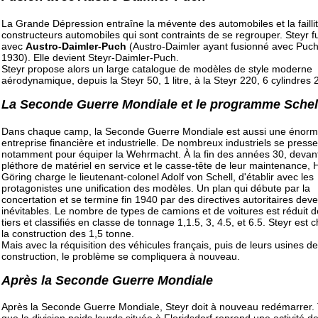
La Grande Dépression entraîne la mévente des automobiles et la failli
constructeurs automobiles qui sont contraints de se regrouper. Steyr 
avec
Austro-Daimler-Puch
(Austro-Daimler ayant fusionné avec Puc
1930). Elle devient Steyr-Daimler-Puch.
Steyr propose alors un large catalogue de modèles de style moderne
aérodynamique, depuis la Steyr 50, 1 litre, à la Steyr 220, 6 cylindres 2,
La Seconde Guerre Mondiale et le programme Schel
Dans chaque camp, la Seconde Guerre Mondiale est aussi une énor
entreprise financière et industrielle. De nombreux industriels se presse
notamment pour équiper la Wehrmacht. À la fin des années 30, devant
pléthore de matériel en service et le casse-tête de leur maintenance
Göring charge le lieutenant-colonel Adolf von Schell, d'établir avec les
protagonistes une unification des modèles. Un plan qui débute par la
concertation et se termine fin 1940 par des directives autoritaires dev
inévitables. Le nombre de types de camions et de voitures est réduit 
tiers et classifiés en classe de tonnage 1,1.5, 3, 4.5, et 6.5. Steyr est 
la construction des 1,5 tonne.
Mais avec la réquisition des véhicules français, puis de leurs usines de
construction, le problème se compliquera à nouveau.
Après la Seconde Guerre Mondiale
Après la Seconde Guerre Mondiale, Steyr doit à nouveau redémarrer.