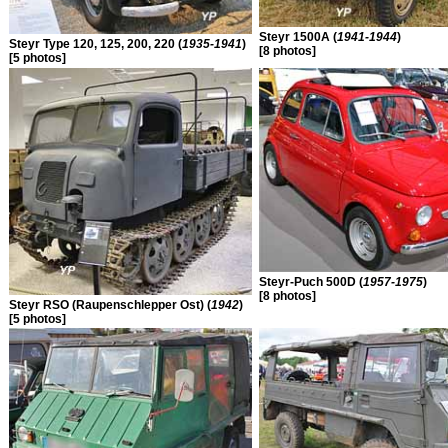
Steyr 1500A (
1941-1944
)
Steyr Type 120, 125, 200, 220 (
1935-1941
)
[8 photos]
[5 photos]
Steyr-Puch 500D (
1957-1975
)
[8 photos]
Steyr RSO (Raupenschlepper Ost) (
1942
)
[5 photos]