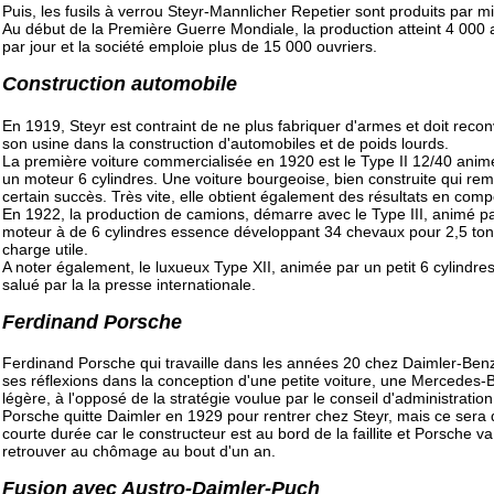
Puis, les fusils à verrou Steyr-Mannlicher Repetier sont produits par mil
Au début de la Première Guerre Mondiale, la production atteint 4 000
par jour et la société emploie plus de 15 000 ouvriers.
Construction automobile
En 1919, Steyr est contraint de ne plus fabriquer d'armes et doit recon
son usine dans la construction d'automobiles et de poids lourds.
La première voiture commercialisée en 1920 est le Type II 12/40 anim
un moteur 6 cylindres. Une voiture bourgeoise, bien construite qui re
certain succès. Très vite, elle obtient également des résultats en compé
En 1922, la production de camions, démarre avec le Type III, animé p
moteur à de 6 cylindres essence développant 34 chevaux pour 2,5 to
charge utile.
A noter également, le luxueux Type XII, animée par un petit 6 cylindres
salué par la la presse internationale.
Ferdinand Porsche
Ferdinand Porsche qui travaille dans les années 20 chez Daimler-Benz
ses réflexions dans la conception d'une petite voiture, une Mercedes-
légère, à l'opposé de la stratégie voulue par le conseil d'administration
Porsche quitte Daimler en 1929 pour rentrer chez Steyr, mais ce sera
courte durée car le constructeur est au bord de la faillite et Porsche va
retrouver au chômage au bout d'un an.
Fusion avec Austro-Daimler-Puch