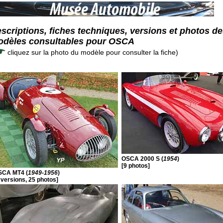
scriptions, fiches techniques, versions et photos d
dèles consultables pour OSCA
cliquez sur la photo du modèle pour consulter la fiche)
OSCA 2000 S (
1954
)
[9 photos]
SCA MT4 (
1949-1956
)
 versions, 25 photos]