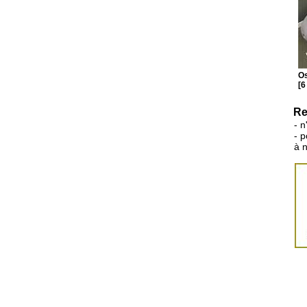
Os
[6
Re
- n
- 
à 