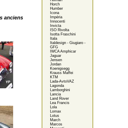
Horch
Humber
Icona
es anciens
Impéria
Innocenti
Invicta
ISO Rivolta
Isotta Fraschini
Itala
Italdesign - Giugiaro -
GFG
IWCA Amphicar
Jaguar
Jensen
Jordan
Koenigsegg
Krauss Maffei
KTM
Lada-AvtoVAZ
Lagonda
Lamborghini
Lancia
Land Rover
Lea Francis
Lola
Lomax
Lotus
March
Marcos