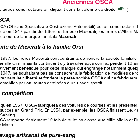
Anciennes OSCA
s autres constructeurs en cliquant dans la colonne de droite
)
SCA
CA (Officine Specializate Costruzione Automobili) est un constructeur 
dé en 1947 par Bindo, Ettore et Ernesto Maserati, les frères d'Alfieri Ma
ndateur de la marque familiale
Maserati
.
nte de Maserati à la famille Orsi
1937, les frères Maserati sont contraints de vendre la société familiale
famille Orsi, mais ils continuent d'y travailler sous contrat pendant 10 a
lativement bénéfique pour cette marque qui engrange notamment quelqu
1947, ne souhaitant pas se consacrer à la fabrication de modèles de to
rennent leur liberté et fondent la petite société OSCA qui ne fabriquer
omobiles par an, toutes destinées à un usage sportif.
 compétition
qu'en 1967, OSCA fabriquera des voitures de courses et les présente
succès en Grand Prix. En 1954, par exemple, les OSCA finissent 1e, 4
Sebring.
A remporte également 10 fois de suite sa classe aux Mille Miglia et l
x Mans.
evage artisanal de pure-sang