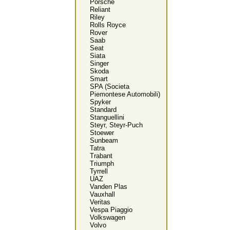
Porsche
Reliant
Riley
Rolls Royce
Rover
Saab
Seat
Siata
Singer
Skoda
Smart
SPA (Societa
Piemontese Automobili)
Spyker
Standard
Stanguellini
Steyr, Steyr-Puch
Stoewer
Sunbeam
Tatra
Trabant
Triumph
Tyrrell
UAZ
Vanden Plas
Vauxhall
Veritas
Vespa Piaggio
Volkswagen
Volvo