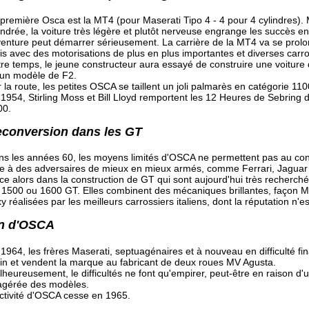
première Osca est la MT4 (pour Maserati Tipo 4 - 4 pour 4 cylindres). 
indrée, la voiture très légère et plutôt nerveuse engrange les succès en
venture peut démarrer sérieusement. La carrière de la MT4 va se prol
s avec des motorisations de plus en plus importantes et diverses carro
re temps, le jeune constructeur aura essayé de construire une voiture 
'un modèle de F2.
 la route, les petites OSCA se taillent un joli palmarès en catégorie 110
1954, Stirling Moss et Bill Lloyd remportent les 12 Heures de Sebring 
00.
conversion dans les GT
s les années 60, les moyens limités d'OSCA ne permettent pas au cons
ce à des adversaires de mieux en mieux armés, comme Ferrari, Jagua
ce alors dans la construction de GT qui sont aujourd'hui très recherch
 1500 ou 1600 GT. Elles combinent des mécaniques brillantes, façon Ma
y réalisées par les meilleurs carrossiers italiens, dont la réputation n'es
n d'OSCA
1964, les frères Maserati, septuagénaires et à nouveau en difficulté fi
n et vendent la marque au fabricant de deux roues MV Agusta.
heureusement, le difficultés ne font qu'empirer, peut-être en raison d'u
agérée des modèles.
ctivité d'OSCA cesse en 1965.