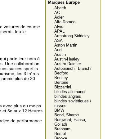
Marques Europe
Abarth
AC
Adler
Alfa Romeo
de voitures de course
Alvis
APAL
serati, feu le
Armstrong Siddeley
ASA
Aston Martin
Audi
Austin
 qui porte leur nom à
Austin-Healey
ns. Une collaboration
Austro-Daimler
Autobianchi, Bianchi
es succès sportifs.
Bedford
urisme, les 3 frères
Bentley
a jamais plus de 30
Bertone
Bizzarrini
blindés allemands
blindés anglais
blindés soviétiques /
ra avec plus ou moins
russes
BMW
e et 5e aux 12 Heures
Bond, Sharp's
Borgward, Hansa,
'indice de performance
Goliath
Brabham
Bristol
Brooke