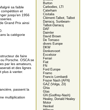
Burton
Carbodies, LTI
Malgré sa faible
Caterham
 compétition et
Cisitalia
onger jusqu'en 1956
Clément-Talbot, Talbot
sseries.
Darracq, Sunbeam-
de Grand Prix ainsi
Talbot-Darracq
DAF
0.
Daimler
dans la catégorie
David Brown
De Tomaso
divers Europe
DKW
Donkervoort
Excelsior
tructeur de faire
Ferrari
r ou Porsche. OSCA se
Fiat
ées par les amateurs,
FN
serati et des lignes
Ford Europe
t plus à vanter.
Framo
Francis Lombardi
Frazer Nash (AFN)
GAZ (Volga, Zil)
Ghia
nancière, passent la
Glas
GN (Godfrey-Nash)
ne multiplication
Healey, Donald Healey
Motor
Heinkel
Hillman