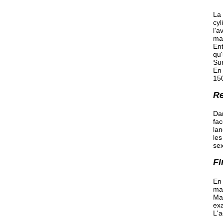
La 
cyl
l'a
mai
Ent
qu
Sur
En 
15
Re
Dan
fa
lan
les
sex
Fi
En 
mai
Mal
ex
L'a