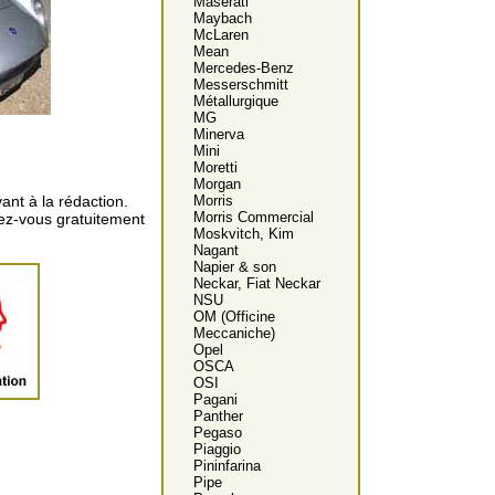
Maserati
Maybach
McLaren
Mean
Mercedes-Benz
Messerschmitt
Métallurgique
MG
Minerva
Mini
Moretti
Morgan
ant à la rédaction.
Morris
Morris Commercial
vez-vous gratuitement
Moskvitch, Kim
Nagant
Napier & son
Neckar, Fiat Neckar
NSU
OM (Officine
Meccaniche)
Opel
OSCA
OSI
Pagani
Panther
Pegaso
Piaggio
Pininfarina
Pipe