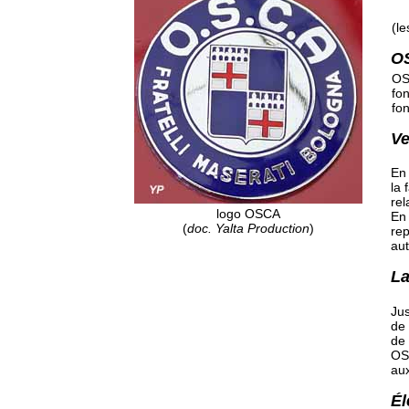
(le
O
OS
fon
fo
Ve
En 
la 
re
logo OSCA
En 
(
doc. Yalta Production
)
rep
aut
La
Jus
de 
de 
OSC
au
Él