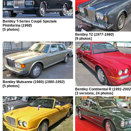
Bentley T-Series Coupé Speziale
Pininfarina (
1968
)
[5 photos]
Bentley T2 (
1977-1980
)
[9 photos]
Bentley Mulsanne (1980) (
1980-1992
)
[5 photos]
Bentley Continental R (
1991-2002
[3 versions, 24 photos]