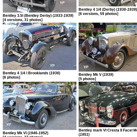
Bentley 4 1/4 (Derby) (
1936-1939
)
[6 versions, 59 photos]
Bentley 3.5l (Bentley Derby) (
1933-1939
)
[4 versions, 31 photos]
Bentley 4 1/4 l Brooklands (
1936
)
Bentley Mk V (
1939
)
[6 photos]
[5 photos]
Bentley mark VI Cresta II Facel M
Bentley Mk VI (
1946-1952
)
(
1951
)