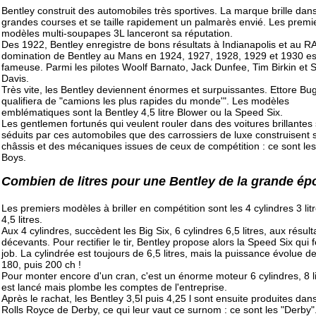
Bentley construit des automobiles très sportives. La marque brille dans
grandes courses et se taille rapidement un palmarès envié. Les premi
modèles multi-soupapes 3L lanceront sa réputation.
Des 1922, Bentley enregistre de bons résultats à Indianapolis et au R
domination de Bentley au Mans en 1924, 1927, 1928, 1929 et 1930 es
fameuse. Parmi les pilotes Woolf Barnato, Jack Dunfee, Tim Birkin e
Davis.
Très vite, les Bentley deviennent énormes et surpuissantes. Ettore Buga
qualifiera de "camions les plus rapides du monde'". Les modèles
emblématiques sont la Bentley 4,5 litre Blower ou la Speed Six.
Les gentlemen fortunés qui veulent rouler dans des voitures brillantes
séduits par ces automobiles que des carrossiers de luxe construisent 
châssis et des mécaniques issues de ceux de compétition : ce sont les
Boys.
Combien de litres pour une Bentley de la grande ép
Les premiers modèles à briller en compétition sont les 4 cylindres 3 litr
4,5 litres.
Aux 4 cylindres, succèdent les Big Six, 6 cylindres 6,5 litres, aux résult
décevants. Pour rectifier le tir, Bentley propose alors la Speed Six qui f
job. La cylindrée est toujours de 6,5 litres, mais la puissance évolue d
180, puis 200 ch !
Pour monter encore d'un cran, c'est un énorme moteur 6 cylindres, 8 li
est lancé mais plombe les comptes de l'entreprise.
Après le rachat, les Bentley 3,5l puis 4,25 l sont ensuite produites dans
Rolls Royce de Derby, ce qui leur vaut ce surnom : ce sont les "Derby"