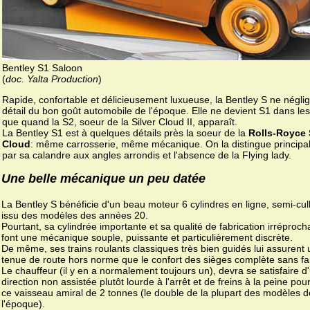
Bentley S1 Saloon
(
doc. Yalta Production
)
Rapide, confortable et délicieusement luxueuse, la Bentley S ne négli
détail du bon goût automobile de l'époque. Elle ne devient S1 dans les 
que quand la S2, soeur de la Silver Cloud II, apparaît.
La Bentley S1 est à quelques détails près la soeur de la
Rolls-Royce 
Cloud
: même carrosserie, même mécanique. On la distingue princip
par sa calandre aux angles arrondis et l'absence de la Flying lady.
Une belle mécanique un peu datée
La Bentley S bénéficie d'un beau moteur 6 cylindres en ligne, semi-cul
issu des modèles des années 20.
Pourtant, sa cylindrée importante et sa qualité de fabrication irréproch
font une mécanique souple, puissante et particulièrement discrète.
De même, ses trains roulants classiques très bien guidés lui assurent
tenue de route hors norme que le confort des sièges complète sans fai
Le chauffeur (il y en a normalement toujours un), devra se satisfaire d
direction non assistée plutôt lourde à l'arrêt et de freins à la peine pou
ce vaisseau amiral de 2 tonnes (le double de la plupart des modèles d
l'époque).