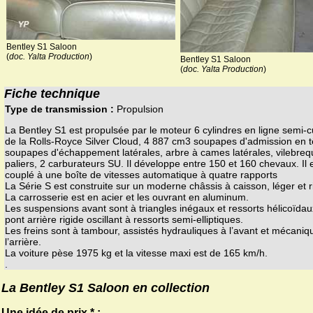
Bentley S1 Saloon
(
doc. Yalta Production
)
Bentley S1 Saloon
(
doc. Yalta Production
)
Fiche technique
Type de transmission :
Propulsion
La Bentley S1 est propulsée par le moteur 6 cylindres en ligne semi-c
de la Rolls-Royce Silver Cloud, 4 887 cm3 soupapes d'admission en t
soupapes d'échappement latérales, arbre à cames latérales, vilebreq
paliers, 2 carburateurs SU. Il développe entre 150 et 160 chevaux. Il 
couplé à une boîte de vitesses automatique à quatre rapports
La Série S est construite sur un moderne châssis à caisson, léger et r
La carrosserie est en acier et les ouvrant en aluminum.
Les suspensions avant sont à triangles inégaux et ressorts hélicoïdaux
pont arrière rigide oscillant à ressorts semi-elliptiques.
Les freins sont à tambour, assistés hydrauliques à l’avant et mécaniq
l’arrière.
La voiture pèse 1975 kg et la vitesse maxi est de 165 km/h.
.
La Bentley S1 Saloon en collection
Une idée de prix * :