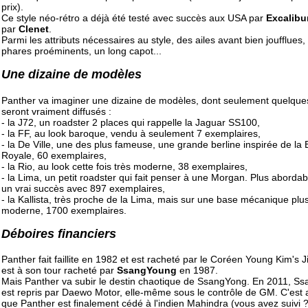
prix).
Ce style néo-rétro a déjà été testé avec succès aux USA par
Excalibu
par
Clenet
.
Parmi les attributs nécessaires au style, des ailes avant bien joufflues,
phares proéminents, un long capot...
Une dizaine de modèles
Panther va imaginer une dizaine de modèles, dont seulement quelque
seront vraiment diffusés :
- la J72, un roadster 2 places qui rappelle la Jaguar SS100,
- la FF, au look baroque, vendu à seulement 7 exemplaires,
- la De Ville, une des plus fameuse, une grande berline inspirée de la 
Royale, 60 exemplaires,
- la Rio, au look cette fois très moderne, 38 exemplaires,
- la Lima, un petit roadster qui fait penser à une Morgan. Plus abordabl
un vrai succès avec 897 exemplaires,
- la Kallista, très proche de la Lima, mais sur une base mécanique plu
moderne, 1700 exemplaires.
Déboires financiers
Panther fait faillite en 1982 et est racheté par le Coréen Young Kim's J
est à son tour racheté par
SsangYoung
en 1987.
Mais Panther va subir le destin chaotique de SsangYong. En 2011, S
est repris par Daewo Motor, elle-même sous le contrôle de GM. C'est 
que Panther est finalement cédé à l'indien Mahindra (vous avez suivi ?