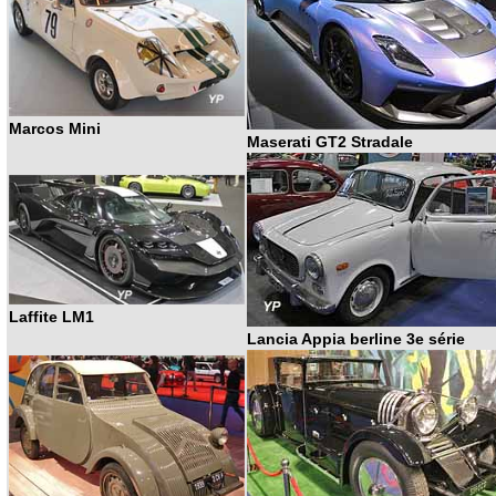
Marcos Mini
Maserati GT2 Stradale
Laffite LM1
Lancia Appia berline 3e série