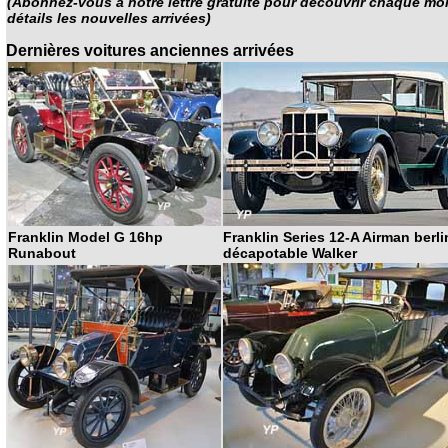
(Abonnez-vous à notre lettre gratuite pour découvrir chaque mo
détails les nouvelles arrivées)
Dernières voitures anciennes arrivées
Franklin Series 12-A Airman berli
Franklin Model G 16hp
décapotable Walker
Runabout