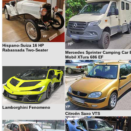
Hispano-Suiza 16 HP
Rabassada Two-Seater
Mercedes Sprinter Camping Car 
Mobil XTura 686 EF
Lamborghini Fenomeno
Citroën Saxo VTS