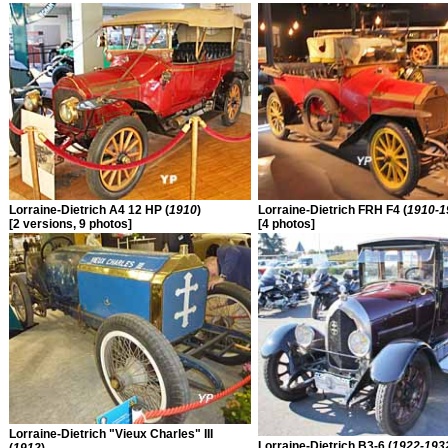
Lorraine-Dietrich A4 12 HP (
1910
)
Lorraine-Dietrich FRH F4 (
1910-1
[2 versions, 9 photos]
[4 photos]
Lorraine-Dietrich "Vieux Charles" III
Lorraine-Dietrich B3-6 (
1922-193
(
1912
)