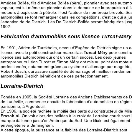
Amédée Bollée, fils d'Amédée Bollée (père), pionnier avec ses automo
vapeur, est lui-même un pionnier dans le domaine de la propulsion à l
moteurs à explosion à pétrole. Il est l'auteur de nombreux brevets. Se
automobiles se font remarquer dans les compétitions, c'est ce qui a just
l'attention de de Dietrich. Les De Dietrich-Bollée seront fabriquées jus
1902.
Fabrication d'automobiles sous licence Turcat-Mery
En 1901, Adrien de Turckheim, neveu d'Eugène de Dietrich signe un a
licence avec le petit constructeur marseillais
Turcat-Méry
pour constru
licence ses automobiles qui ont un certain succès. Les deux jeunes
entrepreneurs Léon Turcat et Simon Méry ont mis au point des moteu
perfectionnés, notamment grâce au système d'allumage par magnéto
Robert Bosch, qui assure rapidité de démarrage et meilleur rendemen
automobiles Dietrich bénéficient de ces perfectionnement.
Lorraine-Dietrich
Fondée en 1905, la Société Lorraine des Anciens Etablissements de Di
de Lunéville, commence ensuite la fabrication d'automobiles en région
parisienne, à Argenteuil.
En 1906, la société rachète la moitié des parts du constructeur de Mil
Fraschini
. On voit alors des bolides à la croix de Lorraine courir sous 
marque italienne jusqu'en Amérique du Sud. Une filiale est également
en Angleterre à Birmingham.
À cette époque, la puissance et la fiabilité des Lorraine-Dietrich sont