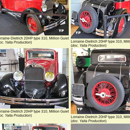
rraine-Dietrich 20HP type 310, Million Guiet
Lorraine-Dietrich 20HP type 310, Mill
oc. Yalta Production
)
(
doc. Yalta Production
)
rraine-Dietrich 20HP type 310, Million Guiet
oc. Yalta Production
)
Lorraine-Dietrich 20HP type 310, Mill
(
doc. Yalta Production
)