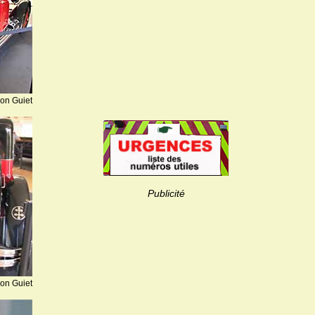
ion Guiet
Publicité
ion Guiet