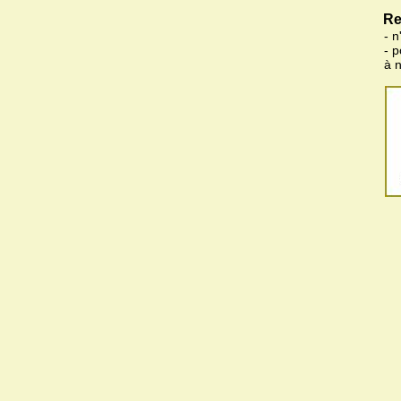
Re
- n
- 
à 