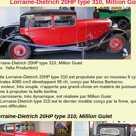
Lorraine-Dietrich 20HP type 310, Million Gu
raine-Dietrich 20HP type 310, Million Guiet
c. Yalta Production
)
tte Lorraine-Dietrich 20HP type 310 est propulsée par un nouveau 6 c
térales 4085 cm3 développant 95 ch, conçu par Marius Barbarou.
 moteur, très souple, n'apporte pas grand-chose en matière de puissanc
ne à propulser la belle berline.
carrosserie, très dynamique, est réalisée par Million Guiet.
Lorraine-Dietrich type 310 est le dernier modèle conçu par la firme, qui
ves difficultés.
rraine-Dietrich 20HP type 310, Million Guiet