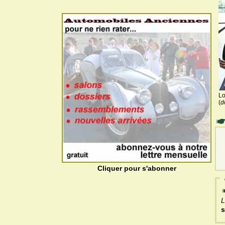
Lo
(
d
Cliquer pour s'abonner
L
s