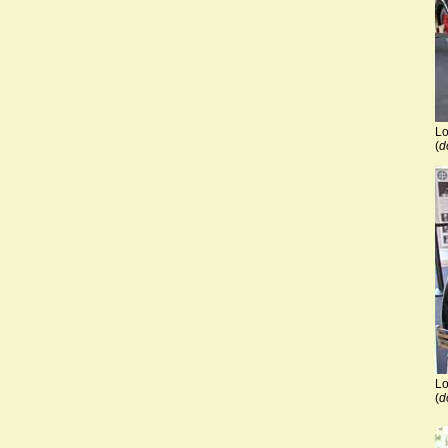
Lo
(
d
Lo
(
d