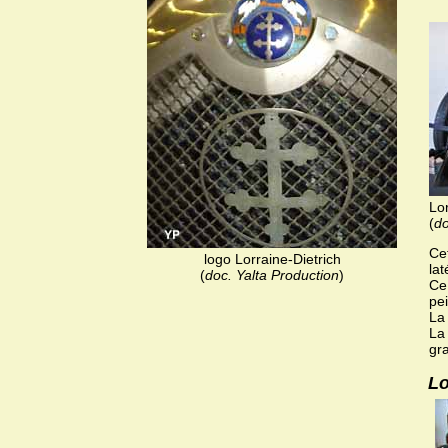
Lor
(
do
Ce
logo Lorraine-Dietrich
la
(
doc. Yalta Production
)
Ce
pei
La 
La 
gra
Lo