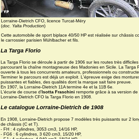
Lorraine-Dietrich CFO, licence Turcat-Méry
(
doc. Yalta Production
)
Cette automobile de sport biplace 40/50 HP est réalisée sur châssis co
le carrossier parisien Mühlbacher et fils.
La Targa Florio
La Targa Florio se déroule à partir de 1906 sur les routes très difficiles
parcourant la chaîne montagneuse des Madonies en Sicile. La Targa F
ouverte à tous les concurrents amateurs, professionnels ou constructe
Terminer le parcours est déjà un exploit. L'épreuve exige des monture
puissantes et fiables, des qualités dont la marque sait faire preuve.
En 1907, la Lorraine-Dietrich 11A termine 4e et la 11B 6e.
L'écurie de course d'
Isotta Fraschini
remporte grâce à sa version de 
Lorraine-Dietrich CFO la Targa Florio en 1908.
Le catalogue Lorraine-Dietrich de 1908
En 1908, Lorraine-Dietrich propose 7 modèles très puissants sur 2 lo
de châssis (C et T).
- FH : 4 cylindres, 3053 cm3, 14/16 HP,
- FG6 : 6 cylindres, 3 620 cm3, 15/20 HP,
- FJ : 4 cylindres, 4 940 cm3, 18/24 HP,