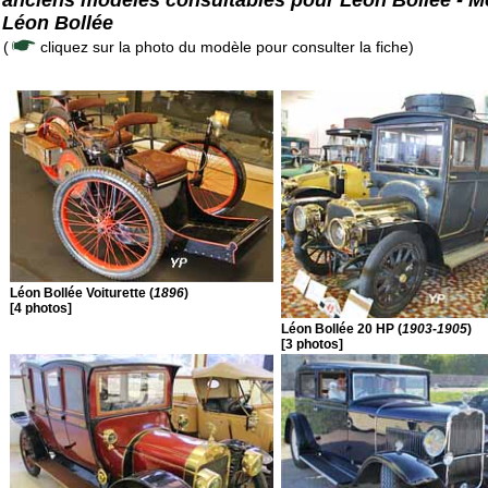
anciens modèles consultables pour Léon Bollée - M
Léon Bollée
(
cliquez sur la photo du modèle pour consulter la fiche)
Léon Bollée Voiturette (
1896
)
[4 photos]
Léon Bollée 20 HP (
1903-1905
)
[3 photos]