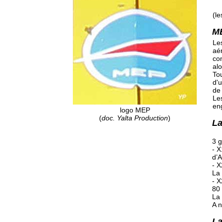
(le
ME
Le
aé
con
alo
To
d'
de 
Le
en
logo MEP
(
doc. Yalta Production
)
La
3 g
- X
d’A
- X
La 
- 
80 
La 
A n
La