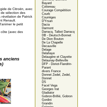
Bayard
Cottereau
égide de Citroën, avec
Courage Compétition
 de sélection des
Courb
 révélation de Patrick
Courrèges
nt Renault.
D'Yrsan
'animer le petit
Dacia
Darmont
 côte (avec des
Darracq, Talbot Darracq
DB - Deutsch-Bonnet
De Dion Bouton
De La Chapelle
Decauville
Delage
Delahaye
Delaugère et Clayette
es anciens
Delaunay-Belleville
s)
DFP - Doriot-Flandrin-
Parant
divers France
Donnet Zedel, Zedel,
Donnet
DS
Facel Vega
Georges Irat
Gladiator
Gobron-Brillié, Gobron
Gordini
Grandin
Grégoire