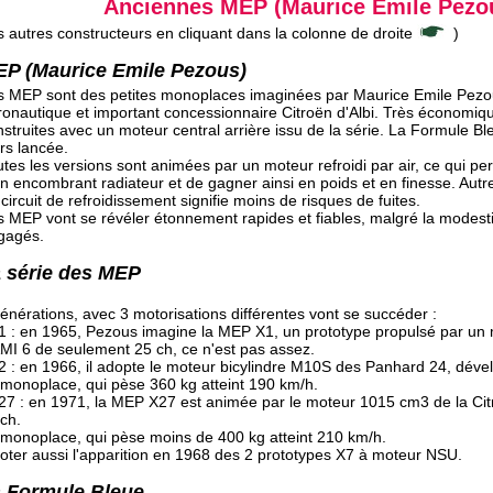
Anciennes MEP (Maurice Emile Pezo
s autres constructeurs en cliquant dans la colonne de droite
)
P (Maurice Emile Pezous)
s MEP sont des petites monoplaces imaginées par Maurice Emile Pezou
ronautique et important concessionnaire Citroën d'Albi. Très économiq
struites avec un moteur central arrière issu de la série. La Formule B
rs lancée.
utes les versions sont animées par un moteur refroidi par air, ce qui p
un encombrant radiateur et de gagner ainsi en poids et en finesse. Autr
circuit de refroidissement signifie moins de risques de fuites.
s MEP vont se révéler étonnement rapides et fiables, malgré la modes
gagés.
 série des MEP
énérations, avec 3 motorisations différentes vont se succéder :
1 : en 1965, Pezous imagine la MEP X1, un prototype propulsé par un 
MI 6 de seulement 25 ch, ce n'est pas assez.
2 : en 1966, il adopte le moteur bicylindre M10S des Panhard 24, déve
monoplace, qui pèse 360 kg atteint 190 km/h.
X27 : en 1971, la MEP X27 est animée par le moteur 1015 cm3 de la Ci
ch.
monoplace, qui pèse moins de 400 kg atteint 210 km/h.
oter aussi l'apparition en 1968 des 2 prototypes X7 à moteur NSU.
 Formule Bleue