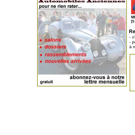
ME
[5
Re
- n
- 
à 