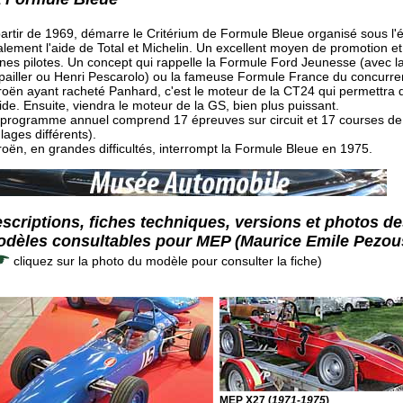
artir de 1969, démarre le Critérium de Formule Bleue organisé sous l'
lement l'aide de Total et Michelin. Un excellent moyen de promotion et
nes pilotes. Un concept qui rappelle la Formule Ford Jeunesse (avec la
ailler ou Henri Pescarolo) ou la fameuse Formule France du concurre
roën ayant racheté Panhard, c'est le moteur de la CT24 qui permettra d
ide. Ensuite, viendra le moteur de la GS, bien plus puissant.
 programme annuel comprend 17 épreuves sur circuit et 17 courses de
lages différents).
roën, en grandes difficultés, interrompt la Formule Bleue en 1975.
scriptions, fiches techniques, versions et photos d
dèles consultables pour MEP (Maurice Emile Pezou
cliquez sur la photo du modèle pour consulter la fiche)
MEP X27 (
1971-1975
)