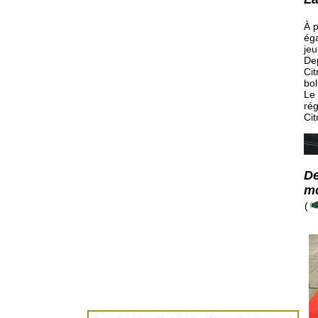
À p
éga
jeu
Dep
Cit
bol
Le
rég
Cit
De
mo
(