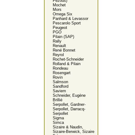
Pezous)
Mochet
Mors
Omega Six
Panhard & Levassor
Pescarolo Sport
Peugeot
PGO
Pilain (SAP)
Rally
Renault
René Bonnet
Reyrol
Rochet-Schneider
Rolland & Pilain
Rondeau
Rosengart
Rovin
Salmson
Sandford
Saviem
Schneider, Eugène
Brillié
Serpollet, Gardner-
Serpollet, Darracq-
Serpollet
Sigma
Simca
Sizaire & Naudin,
Sizaire-Berwick, Sizaire