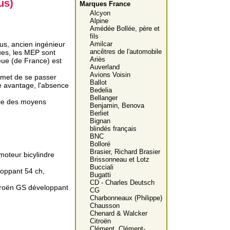
us)
Marques France
Alcyon
Alpine
Amédée Bollée, père et
fils
s, ancien ingénieur
Amilcar
ancêtres de l'automobile
ues, les MEP sont
Ariès
leue (de France) est
Auverland
Avions Voisin
ermet de se passer
Ballot
e avantage, l'absence
Bedelia
Bellanger
tie des moyens
Benjamin, Benova
Berliet
Bignan
blindés français
BNC
Bolloré
Brasier, Richard Brasier
moteur bicylindre
Brissonneau et Lotz
Bucciali
loppant 54 ch,
Bugatti
CD - Charles Deutsch
troën GS développant
CG
Charbonneaux (Philippe)
Chausson
Chenard & Walcker
Citroën
Clément, Clément-