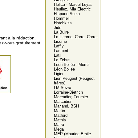
Helica - Marcel Leyat
Heuliez, Mia Electric
Hispano-Suiza
Hommell
Hotchkiss
Jidé
La Buire
La Licorne, Corre, Corre-
ant à la rédaction.
Licorne
vez-vous gratuitement
Laffly
Lambert
Latil
Le Zèbre
Léon Bollée - Morris
Léon Bollée
Ligier
Lion Peugeot (Peugeot
frères)
LM Sovra
Lorraine-Dietrich
Marcadier, Fournier-
Marcadier
Marland, BSH
Martin
Matford
Mathis
Matra
Mega
MEP (Maurice Emile