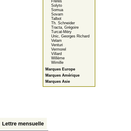
Frères
Solyto
Somua
Sovam
Talbot
Th. Schneider
Tracta, Grégoire
Turcat-Méry
Unic, Georges Richard
Velam
Venturi
Vermorel
Villard
Willème
Wimille
Marques Europe
Marques Amérique
Marques Asie
Lettre mensuelle