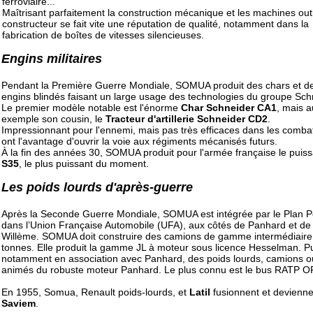
ferroviaire...
Maîtrisant parfaitement la construction mécanique et les machines outil
constructeur se fait vite une réputation de qualité, notamment dans la
fabrication de boîtes de vitesses silencieuses.
Engins militaires
Pendant la Première Guerre Mondiale, SOMUA produit des chars et d
engins blindés faisant un large usage des technologies du groupe Sch
Le premier modèle notable est l'énorme
Char Schneider CA1
, mais a
exemple son cousin, le
Tracteur d'artillerie Schneider CD2
.
Impressionnant pour l'ennemi, mais pas très efficaces dans les combats
ont l'avantage d'ouvrir la voie aux régiments mécanisés futurs.
À la fin des années 30, SOMUA produit pour l'armée française le puiss
S35
, le plus puissant du moment.
Les poids lourds d'après-guerre
Après la Seconde Guerre Mondiale, SOMUA est intégrée par le Plan 
dans l’Union Française Automobile (UFA), aux côtés de Panhard et de
Willème. SOMUA doit construire des camions de gamme intermédiaire
tonnes. Elle produit la gamme JL à moteur sous licence Hesselman. P
notamment en association avec Panhard, des poids lourds, camions o
animés du robuste moteur Panhard. Le plus connu est le bus RATP O
En 1955, Somua, Renault poids-lourds, et
Latil
fusionnent et devienne
Saviem
.