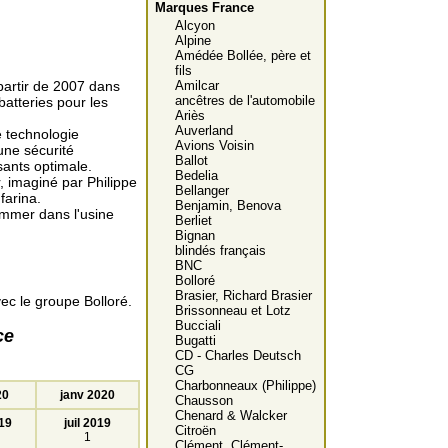
Marques France
Alcyon
Alpine
Amédée Bollée, père et
fils
 partir de 2007 dans
Amilcar
ancêtres de l'automobile
batteries pour les
Ariès
Auverland
e technologie
Avions Voisin
une sécurité
Ballot
ants optimale.
Bedelia
 imaginé par Philippe
Bellanger
farina.
Benjamin, Benova
summer dans l'usine
Berliet
Bignan
blindés français
BNC
Bolloré
Brasier, Richard Brasier
vec le groupe Bolloré.
Brissonneau et Lotz
Bucciali
ce
Bugatti
CD - Charles Deutsch
CG
Charbonneaux (Philippe)
20
janv 2020
Chausson
Chenard & Walcker
19
juil 2019
Citroën
1
Clément, Clément-