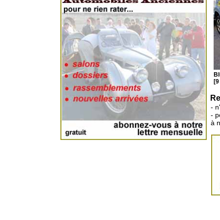
Bl
[9
Re
- n
- 
à 