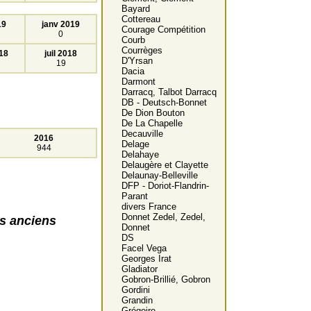
Bayard
Cottereau
19
janv 2019
Courage Compétition
0
Courb
Courrèges
18
juil 2018
D'Yrsan
19
Dacia
Darmont
Darracq, Talbot Darracq
DB - Deutsch-Bonnet
De Dion Bouton
De La Chapelle
Decauville
2016
Delage
944
Delahaye
Delaugère et Clayette
Delaunay-Belleville
DFP - Doriot-Flandrin-
Parant
divers France
Donnet Zedel, Zedel,
es anciens
Donnet
DS
Facel Vega
Georges Irat
Gladiator
Gobron-Brillié, Gobron
Gordini
Grandin
Grégoire