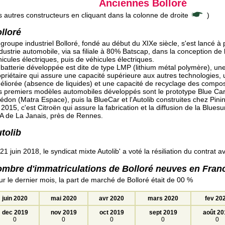
Anciennes Bolloré
s autres constructeurs en cliquant dans la colonne de droite
)
lloré
groupe industriel Bolloré, fondé au début du XIXe siècle, s'est lancé à
ndustrie automobile, via sa filiale à 80% Batscap, dans la conception de 
icules électriques, puis de véhicules électriques.
 batterie développée est dite de type LMP (lithium métal polymère), un
opriétaire qui assure une capacité supérieure aux autres technologies, 
éliorée (absence de liquides) et une capacité de recyclage des compos
s premiers modèles automobiles développés sont le prototype Blue Car,
don (Matra Espace), puis la BlueCar et l'Autolib construites chez Pinin
2015, c'est Citroën qui assure la fabrication et la diffusion de la Blue
A de La Janais, près de Rennes.
tolib
21 juin 2018, le syndicat mixte Autolib' a voté la résiliation du contrat a
mbre d'immatriculations de Bolloré neuves en Fran
r le dernier mois, la part de marché de Bolloré était de 00 %
juin 2020
mai 2020
avr 2020
mars 2020
fev 20
dec 2019
nov 2019
oct 2019
sept 2019
août 20
0
0
0
0
0