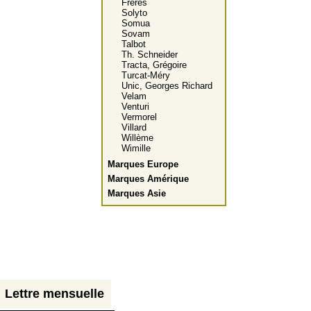
Frères
Solyto
Somua
Sovam
Talbot
Th. Schneider
Tracta, Grégoire
Turcat-Méry
Unic, Georges Richard
Velam
Venturi
Vermorel
Villard
Willème
Wimille
Marques Europe
Marques Amérique
Marques Asie
Lettre mensuelle