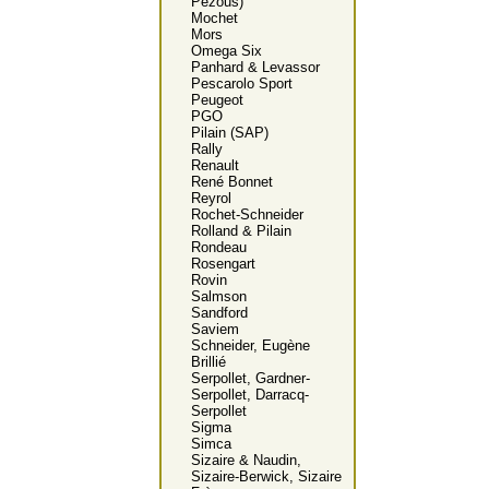
Pezous)
Mochet
Mors
Omega Six
Panhard & Levassor
Pescarolo Sport
Peugeot
PGO
Pilain (SAP)
Rally
Renault
René Bonnet
Reyrol
Rochet-Schneider
Rolland & Pilain
Rondeau
Rosengart
Rovin
Salmson
Sandford
Saviem
Schneider, Eugène
Brillié
Serpollet, Gardner-
Serpollet, Darracq-
Serpollet
Sigma
Simca
Sizaire & Naudin,
Sizaire-Berwick, Sizaire