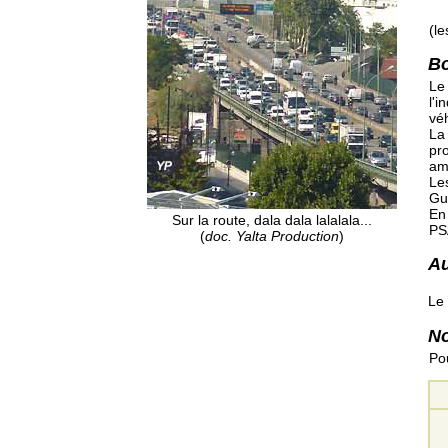
(le
Bo
Le 
l'i
véh
La
pr
am
Le
Gué
En 
Sur la route, dala dala lalalala...
PS
(
doc. Yalta Production
)
Au
Le 
No
Pou