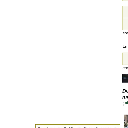
so
En
so
De
mo
(