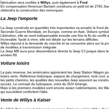
fabrication sera confiée à
Willys
, puis également à
Ford
.
En compensation American Bantam construira un petit lot de 2765 Jee
obtiendra la construction des remorques
La Jeep l'emporte
La Jeep construite en quantités très importantes va envahir le front de
Seconde Guerre Mondiale, en Europe, comme en Asie. Voiture symbol
Libération, elle se rend indispensable ensuite une fois la fin du conflit a
Increvable, facile à vivre, elle est idéale sur les terrains difficiles.
Willys répond à la demande du marché et se concentre alors sur la pr
de modèles à transmission intégrale.
La Jeep MB aura pour descendance directe la Jeep CJ jusque dans le
années 80.
Voiture loisirs
La paix revenue, les américains apprécient les Jeep Station Wagon po
loisirs verts. Référence historique, espace de chargement, look cool, ag
les petits chemins, les qualités des nouvelles Jeep assurent au constru
succès. Le concept du ludospace, voire du SUV émerge.
Mais si les premiers modèles sont encore assez rudimentaires, les W
qui succèdent confortent l'idée.
Vente de Willys à Kaiser