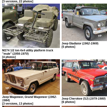
[3 versions, 22 photos]
Jeep Gladiator (
1962-1969
)
[5 photos]
M274 1/2 ton 4x4 utility platform truck
"mule" (
1956-1970
)
[4 photos]
Jeep Wagoneer, Grand Wagoneer (
1962-
Jeep Cherokee (SJ) (
1979-1980
)
1984
)
[6 photos]
[3 versions, 13 photos]