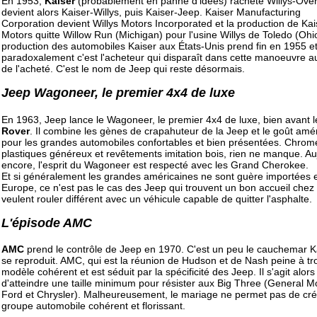
En 1953,
Kaiser
(probablement en panne d'idées) rachète Willys-Over
devient alors Kaiser-Willys, puis Kaiser-Jeep. Kaiser Manufacturing
Corporation devient Willys Motors Incorporated et la production de Kai
Motors quitte Willow Run (Michigan) pour l'usine Willys de Toledo (Ohi
production des automobiles Kaiser aux États-Unis prend fin en 1955 e
paradoxalement c'est l'acheteur qui disparaît dans cette manoeuvre au
de l'acheté. C'est le nom de Jeep qui reste désormais.
Jeep Wagoneer, le premier 4x4 de luxe
En 1963, Jeep lance le Wagoneer, le premier 4x4 de luxe, bien avant 
Rover
. Il combine les gènes de crapahuteur de la Jeep et le goût amé
pour les grandes automobiles confortables et bien présentées. Chrom
plastiques généreux et revêtements imitation bois, rien ne manque. Au
encore, l'esprit du Wagoneer est respecté avec les Grand Cherokee.
Et si généralement les grandes américaines ne sont guère importées 
Europe, ce n'est pas le cas des Jeep qui trouvent un bon accueil chez
veulent rouler différent avec un véhicule capable de quitter l'asphalte.
L'épisode AMC
AMC
prend le contrôle de Jeep en 1970. C'est un peu le cauchemar K
se reproduit. AMC, qui est la réunion de Hudson et de Nash peine à tr
modèle cohérent et est séduit par la spécificité des Jeep. Il s'agit alors
d'atteindre une taille minimum pour résister aux Big Three (General M
Ford et Chrysler). Malheureusement, le mariage ne permet pas de cré
groupe automobile cohérent et florissant.