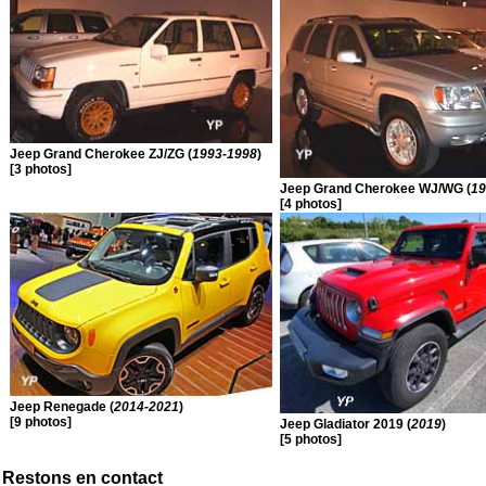
Jeep Grand Cherokee ZJ/ZG (
1993-1998
)
[3 photos]
Jeep Grand Cherokee WJ/WG (
19
[4 photos]
Jeep Renegade (
2014-2021
)
[9 photos]
Jeep Gladiator 2019 (
2019
)
[5 photos]
Restons en contact