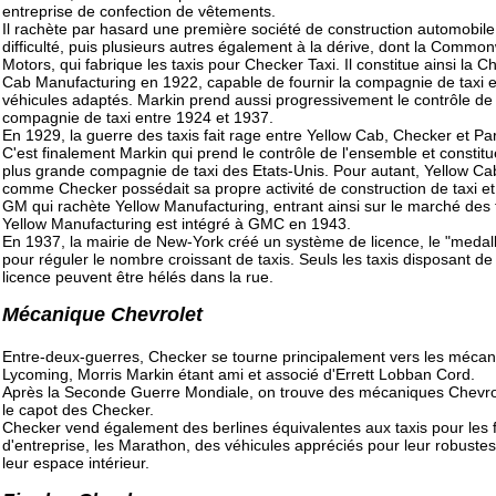
entreprise de confection de vêtements.
Il rachète par hasard une première société de construction automobile
difficulté, puis plusieurs autres également à la dérive, dont la Commo
Motors, qui fabrique les taxis pour Checker Taxi. Il constitue ainsi la C
Cab Manufacturing en 1922, capable de fournir la compagnie de taxi 
véhicules adaptés. Markin prend aussi progressivement le contrôle de 
compagnie de taxi entre 1924 et 1937.
En 1929, la guerre des taxis fait rage entre Yellow Cab, Checker et P
C'est finalement Markin qui prend le contrôle de l'ensemble et constitue
plus grande compagnie de taxi des Etats-Unis. Pour autant, Yellow Ca
comme Checker possédait sa propre activité de construction de taxi et
GM qui rachète Yellow Manufacturing, entrant ainsi sur le marché des 
Yellow Manufacturing est intégré à GMC en 1943.
En 1937, la mairie de New-York créé un système de licence, le "medall
pour réguler le nombre croissant de taxis. Seuls les taxis disposant de
licence peuvent être hélés dans la rue.
Mécanique Chevrolet
Entre-deux-guerres, Checker se tourne principalement vers les méca
Lycoming, Morris Markin étant ami et associé d'Errett Lobban Cord.
Après la Seconde Guerre Mondiale, on trouve des mécaniques Chevro
le capot des Checker.
Checker vend également des berlines équivalentes aux taxis pour les f
d'entreprise, les Marathon, des véhicules appréciés pour leur robustes
leur espace intérieur.