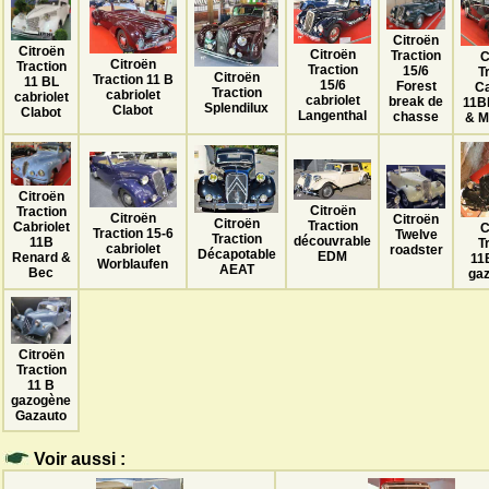
Citroën
Citroën
Citroën
Traction
C
Citroën
Traction
Traction
15/6
T
Citroën
Traction 11 B
11 BL
15/6
Forest
Ca
Traction
cabriolet
cabriolet
cabriolet
break de
11B
Splendilux
Clabot
Clabot
Langenthal
chasse
& M
Citroën
Citroën
Traction
Citroën
Citroën
Citroën
Traction
Cabriolet
C
Traction 15-6
Twelve
Traction
découvrable
11B
T
cabriolet
roadster
Décapotable
EDM
Renard &
11
Worblaufen
AEAT
Bec
gaz
Citroën
Traction
11 B
gazogène
Gazauto
Voir aussi :