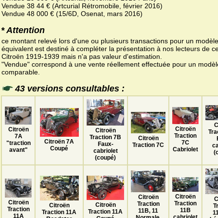
Vendue 38 44 € (Artcurial Rétromobile, février 2016)
Vendue 48 000 € (15/6D, Osenat, mars 2016)
* Attention
ce montant relevé lors d'une ou plusieurs transactions pour un modèl
équivalent est destiné à compléter la présentation à nos lecteurs de ce
Citroën 1919-1939 mais n'a pas valeur d'estimation.
"Vendue" correspond à une vente réellement effectuée pour un modèl
comparable.
43 versions consultables :
C
Citroën
Citroën
Citroën
Tra
Traction
7A
Traction 7B
Citroën
Citroën 7A
7C
"traction
Faux-
Traction 7C
ca
Coupé
Cabriolet
avant"
cabriolet
(
(coupé)
Citroën
Citroën
C
Citroën
Traction
Traction
Citroën
Citroën
T
Traction
11B
11B, 11
Traction 11A
Traction 11A
1
11A
cabriolet
Normale,