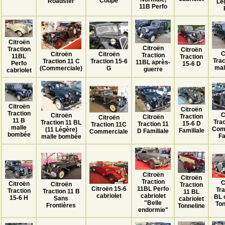
Coupé
Roadster
Lé
11B Perfo
Citroën
Citroën
Traction
Citroën
C
Citroën
Citroën
Traction
11BL
Traction
Trac
Traction 15-6
Traction 11 C
11BL après-
Perfo
15-6 D
mal
G
(Commerciale)
guerre
cabriolet
Citroën
Citroën
Traction
C
Citroën
Traction
Citroën
Citroën
11 B
Tra
Traction 11 BL
15-6 D
Traction 11
Traction 11C
malle
Com
(11 Légère)
Familiale
D Familiale
Commerciale
bombée
Fa
malle bombée
Citroën
Citroën
Traction
C
Citroën
Citroën
Traction
Citroën 15-6
11BL Perfo
Tra
Traction
Traction 11 B
11 BL
cabriolet
cabriolet
BL 
15-6 H
Sans
cabriolet
"Belle
Ton
Frontières
Tonneline
endormie"