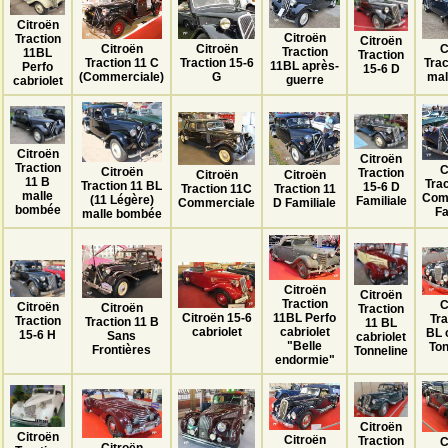
Citroën
Citroën
Traction
Citroën
C
Citroën
Citroën
Traction
11BL
Traction
Trac
Traction 15-6
Traction 11 C
11BL après-
Perfo
15-6 D
mal
G
(Commerciale)
guerre
cabriolet
Citroën
Citroën
Traction
C
Citroën
Traction
Citroën
Citroën
11 B
Tra
Traction 11 BL
15-6 D
Traction 11
Traction 11C
malle
Com
(11 Légère)
Familiale
D Familiale
Commerciale
bombée
Fa
malle bombée
Citroën
Citroën
Traction
C
Citroën
Citroën
Traction
Citroën 15-6
11BL Perfo
Tra
Traction
Traction 11 B
11 BL
cabriolet
cabriolet
BL 
15-6 H
Sans
cabriolet
"Belle
Ton
Frontières
Tonneline
endormie"
Citroën
Citroën
Citroën
Traction
C