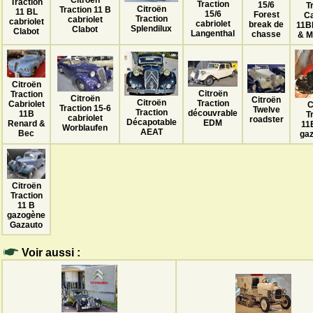
Citroën
Traction
Traction
15/6
T
Citroën
Traction 11 B
11 BL
15/6
Forest
Ca
Traction
cabriolet
cabriolet
cabriolet
break de
11B
Splendilux
Clabot
Clabot
Langenthal
chasse
& M
Citroën
Citroën
Traction
Citroën
Citroën
Citroën
Traction
Cabriolet
C
Traction 15-6
Twelve
Traction
découvrable
11B
T
cabriolet
roadster
Décapotable
EDM
Renard &
11
Worblaufen
AEAT
Bec
gaz
Citroën
Traction
11 B
gazogène
Gazauto
Voir aussi :