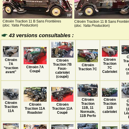
Citroën Traction 11 B Sans Frontières
Citroën Traction 11 B Sans Frontiè
(
doc. Yalta Production
)
(
doc. Yalta Production
)
43 versions consultables :
C
Citroën
Citroën
Citroën
Tra
Traction
7A
Traction 7B
Citroën
Citroën 7A
7C
"traction
Faux-
Traction 7C
ca
Coupé
Cabriolet
avant"
cabriolet
(
(coupé)
Citroën
Citroën
C
Citroën
Traction
Traction
Citroën
Citroën
T
Traction
11B
11B, 11
Traction 11A
Traction 11A
1
11A
cabriolet
Normale,
Coupé
Roadster
Lé
11B Perfo