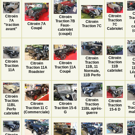
C
Citroën
Citroën
Citroën
Tra
Traction
7A
Traction 7B
Citroën
Citroën 7A
7C
"traction
Faux-
Traction 7C
ca
Coupé
Cabriolet
avant"
cabriolet
(
(coupé)
Citroën
Citroën
C
Citroën
Traction
Traction
Citroën
Citroën
T
Traction
11B
11B, 11
Traction 11A
Traction 11A
1
11A
cabriolet
Normale,
Coupé
Roadster
Lé
11B Perfo
Citroën
Citroën
Traction
Citroën
C
Citroën
Citroën
Traction
11BL
Traction
Trac
Traction 15-6
Traction 11 C
11BL après-
Perfo
15-6 D
mal
G
(Commerciale)
guerre
cabriolet