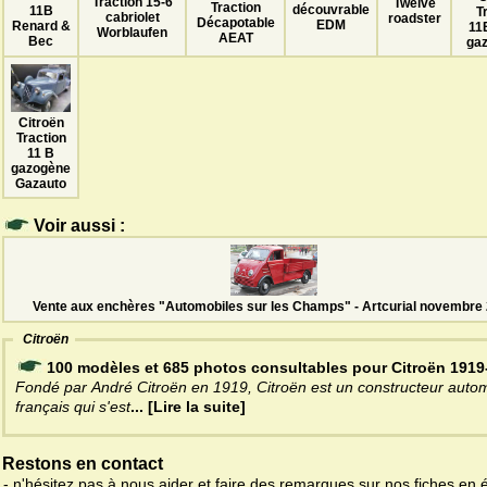
Traction 15-6
Twelve
Traction
découvrable
11B
T
cabriolet
roadster
Décapotable
EDM
Renard &
11
Worblaufen
AEAT
Bec
gaz
Citroën
Traction
11 B
gazogène
Gazauto
Voir aussi :
Vente aux enchères "Automobiles sur les Champs" - Artcurial novembre
Citroën
100 modèles et 685 photos consultables pour Citroën 1919
Fondé par André Citroën en 1919, Citroën est un constructeur auto
français qui s'est
... [Lire la suite]
Restons en contact
- n'hésitez pas à nous aider et faire des remarques sur nos fiches en 