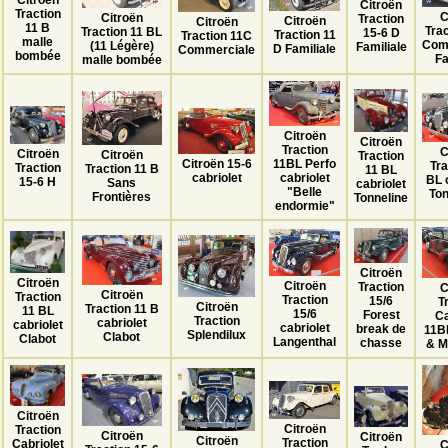
Citroën
Citroën
Traction
C
Citroën
Traction
Citroën
Citroën
11 B
Tra
Traction 11 BL
15-6 D
Traction 11
Traction 11C
malle
Com
(11 Légère)
Familiale
D Familiale
Commerciale
bombée
Fa
malle bombée
Citroën
Citroën
Traction
C
Citroën
Citroën
Traction
Citroën 15-6
11BL Perfo
Tra
Traction
Traction 11 B
11 BL
cabriolet
cabriolet
BL 
15-6 H
Sans
cabriolet
"Belle
Ton
Frontières
Tonneline
endormie"
Citroën
Citroën
Citroën
Traction
C
Citroën
Traction
Traction
15/6
T
Citroën
Traction 11 B
11 BL
15/6
Forest
Ca
Traction
cabriolet
cabriolet
cabriolet
break de
11B
Splendilux
Clabot
Clabot
Langenthal
chasse
& M
Citroën
Citroën
Traction
Citroën
Citroën
Citroën
Traction
Cabriolet
C