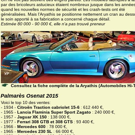
par des bricoleurs astucieux étaient nombreux jusque dans les années
quand les nouvelles normes de sécurité et les crash-tests ont été
généralisées. Mais l'Aryathis se positionne nettement un cran au dessu
le soin apporté à sa fabrication a concerné chaque détail.
Estimée 80 000 - 90 000 €, elle n'a pas trouvé preneur
Consultez la fiche complète de la Aryathis (Automobiles Hi-
Palmarès Osenat 2015
Voici le top 10 des ventes:
- 1934 -
Citroën Traction cabriolet 15-6
: 612 440 €,
- 1965 -
Lancia Flaminia Super Sport Zagato
: 240 000 €,
- 1957 -
Jaguar XK 150
: 138 000 €,
- 1977 -
Ferrari 308 GTB et 308 GTS
: 93 400 €,
- 1966 -
Mercedes 600
: 78 000 €,
- 1965 -
Mercedes 230 SL
: 66 000 €,