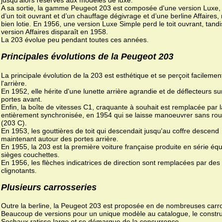
A sa sortie, la gamme Peugeot 203 est composée d'une version Luxe,
d’un toit ouvrant et d’un chauffage dégivrage et d’une berline Affaires,
bien lotie. En 1956, une version Luxe Simple perd le toit ouvrant, tandi
version Affaires disparaît en 1958.
La 203 évolue peu pendant toutes ces années.
Principales évolutions de la Peugeot 203
La principale évolution de la 203 est esthétique et se perçoit facilemen
l'arrière.
En 1952, elle hérite d'une lunette arrière agrandie et de déflecteurs su
portes avant.
Enfin, la boîte de vitesses C1, craquante à souhait est remplacée par 
entièrement synchronisée, en 1954 qui se laisse manoeuvrer sans ro
(203 C).
En 1953, les gouttières de toit qui descendait jusqu'au coffre descend
maintenant autour des portes arrière.
En 1955, la 203 est la première voiture française produite en série éq
sièges couchettes.
En 1956, les flèches indicatrices de direction sont remplacées par des
clignotants.
Plusieurs carrosseries
Outre la berline, la Peugeot 203 est proposée en de nombreuses carro
Beaucoup de versions pour un unique modèle au catalogue, le constr
Sochaux ratisse large et se démarque de la concurrence.