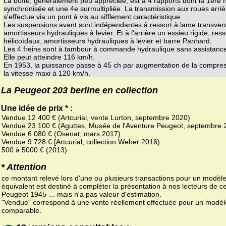
La boîte, généralement peu appréciée, est à 4 rapports dont la 1ere 
synchronisée et une 4e surmultipliée. La transmission aux roues arriè
s'effectue via un pont à vis au sifflement caractéristique.
Les suspensions avant sont indépendantes à ressort à lame transvers
amortisseurs hydrauliques à levier. Et à l'arrière un essieu rigide, ress
hélicoïdaux, amortisseurs hydrauliques à levier et barre Panhard.
Les 4 freins sont à tambour à commande hydraulique sans assistanc
Elle peut atteindre 116 km/h.
En 1953, la puissance passe à 45 ch par augmentation de la compres
la vitesse maxi à 120 km/h.
La Peugeot 203 berline en collection
Une idée de prix * :
Vendue 12 400 € (Artcurial, vente Lurton, septembre 2020)
Vendue 23 100 € (Aguttes, Musée de l'Aventure Peugeot, septembre 
Vendue 6 080 € (Osenat, mars 2017)
Vendue 9 728 € [Artcurial, collection Weber 2016)
500 à 5000 € (2013)
* Attention
ce montant relevé lors d'une ou plusieurs transactions pour un modèl
équivalent est destiné à compléter la présentation à nos lecteurs de ce
Peugeot 1945-... mais n'a pas valeur d'estimation.
"Vendue" correspond à une vente réellement effectuée pour un modèl
comparable.