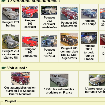
12 versions consultables :
Peugeot
Peugeot
203
Peugeot
P
Peugeot 203
Peugeot 203
203
cabriolet
203 coupé
20
berline
découvrable
cabriolet
Worblaufen
Peugeot
P
Peugeot 203
Peugeot
203A
Peugeot
Peugeot 203
commerciale
203
torpedo
203
D
camionnette
raid Le Cap-
ambulance
Tour de
Darl'mat
bâchée U8
Alger-Paris
France
Voir aussi :
Ces automobiles qui ont
L'après-guerre
1950 : les automobiles
survécu à la Seconde
parfum d'Amér
produites en France
Guerre Mondiale
Peugeot