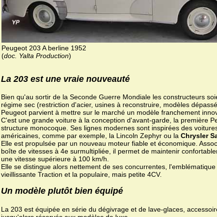
Peugeot 203 A berline 1952
(
doc. Yalta Production
)
La 203 est une vraie nouveauté
Bien qu'au sortir de la Seconde Guerre Mondiale les constructeurs soi
régime sec (restriction d'acier, usines à reconstruire, modèles dépassé
Peugeot parvient à mettre sur le marché un modèle franchement inno
C'est une grande voiture à la conception d'avant-garde, la première P
structure monocoque. Ses lignes modernes sont inspirées des voiture
américaines, comme par exemple, la Lincoln Zephyr ou la
Chrysler S
Elle est propulsée par un nouveau moteur fiable et économique. Assoc
boîte de vitesses à 4e surmultipliée, il permet de maintenir confortabl
une vitesse supérieure à 100 km/h.
Elle se distingue alors nettement de ses concurrentes, l'emblématique
vieillissante Traction et la populaire, mais petite 4CV.
Un modèle plutôt bien équipé
La 203 est équipée en série du dégivrage et de lave-glaces, accessoi
jusqu'alors réservés aux modèles de luxe.