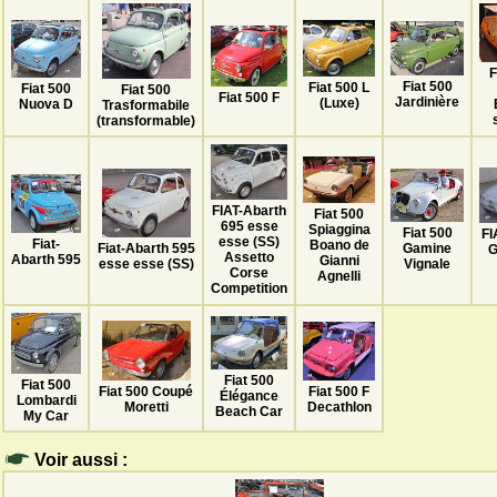
F
Fiat 500
Fiat 500 L
Fiat 500
Fiat 500
Fiat 500 F
Jardinière
(Luxe)
Nuova D
Trasformabile
(transformable)
FIAT-Abarth
Fiat 500
695 esse
Spiaggina
Fiat 500
FI
esse (SS)
Fiat-
Boano de
Fiat-Abarth 595
Gamine
G
Assetto
Abarth 595
Gianni
esse esse (SS)
Vignale
Corse
Agnelli
Competition
Fiat 500
Fiat 500
Fiat 500 F
Fiat 500 Coupé
Élégance
Lombardi
Decathlon
Moretti
Beach Car
My Car
Voir aussi :