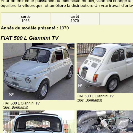
Pour obtenir cette puissance du minuscule moulin, Giannini change la 
équilibre le villebrequin et améliore la distribution. Un vrai travail d'orfè
sortie
arrêt
1963
1970
Année du modèle présenté :
1970
FIAT 500 L Giannini TV
FIAT 500 L Giannini TV
(
doc. Bonhams
)
FIAT 500 L Giannini TV
(
doc. Bonhams
)