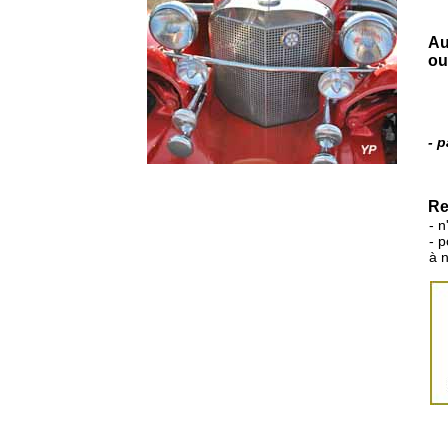
Au
ou
- 
Re
- n
- 
à 