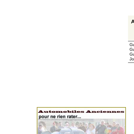
A
Gu
Gu
Gu
Jo