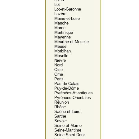
Lot
Lot-et-Garonne
Lozère
Maine-et-Loire
Manche
Marne
Martinique
Mayenne
Meurthe-et-Moselle
Meuse
Morbihan
Moselle
Nièvre
Nord
Oise
Orne
Paris
Pas-de-Calais
Puy-de-Dôme
Pyrénées-Atlantiques
Pyrénées-Orientales
Réunion
Rhône
Saône-et-Loire
Sarthe
Savoie
Seine-et-Marne
Seine-Maritime
Seine-Saint-Denis