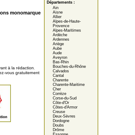
Départements :
Ain
Aisne
ations monomarque
Allier
Alpes-de-Haute-
Provence
Alpes-Maritimes
Ardèche
Ardennes
Ariège
Aube
Aude
Aveyron
Bas-Rhin
Bouches-du-Rhône
ant à la rédaction.
Calvados
vez-vous gratuitement
Cantal
Charente
Charente-Maritime
Cher
Corrèze
Corse-du-Sud
Côte-d'Or
Côtes-d'Armor
Creuse
Deux-Sèvres
Dordogne
Doubs
Drôme
Essonne