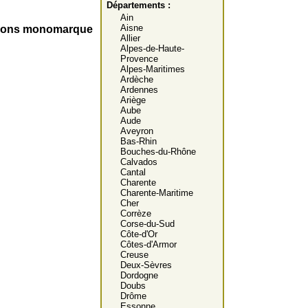
Départements :
Ain
Aisne
ations monomarque
Allier
Alpes-de-Haute-
Provence
Alpes-Maritimes
Ardèche
Ardennes
Ariège
Aube
Aude
Aveyron
Bas-Rhin
Bouches-du-Rhône
Calvados
Cantal
Charente
Charente-Maritime
Cher
Corrèze
Corse-du-Sud
Côte-d'Or
Côtes-d'Armor
Creuse
Deux-Sèvres
Dordogne
Doubs
Drôme
Essonne