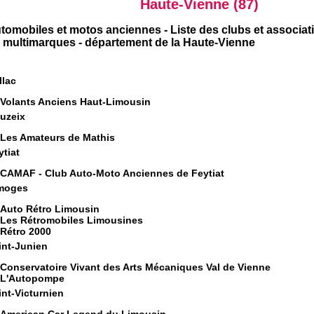
Haute-Vienne (87)
tomobiles et motos anciennes - Liste des clubs et associ
 multimarques - département de la Haute-Vienne
llac
Volants Anciens Haut-Limousin
uzeix
Les Amateurs de Mathis
ytiat
CAMAF - Club Auto-Moto Anciennes de Feytiat
moges
Auto Rétro Limousin
Les Rétromobiles Limousines
Rétro 2000
int-Junien
Conservatoire Vivant des Arts Mécaniques Val de Vienne
L'Autopompe
int-Victurnien
American Car Legend du Limousin