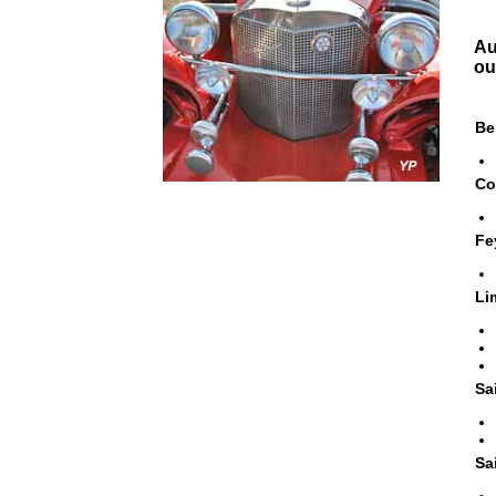
Au
ou
Be
Co
Fe
Li
Sa
Sa