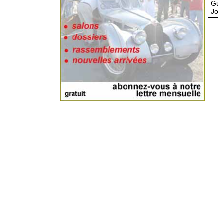
Gu
Jo