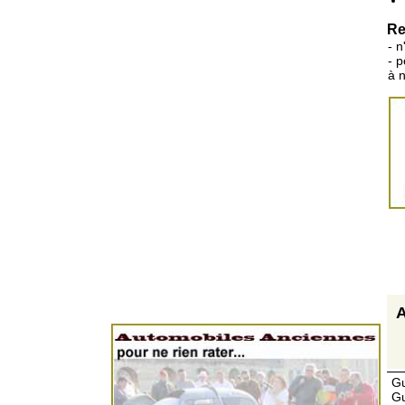
Re
- n
- 
à 
A
Gu
Gu