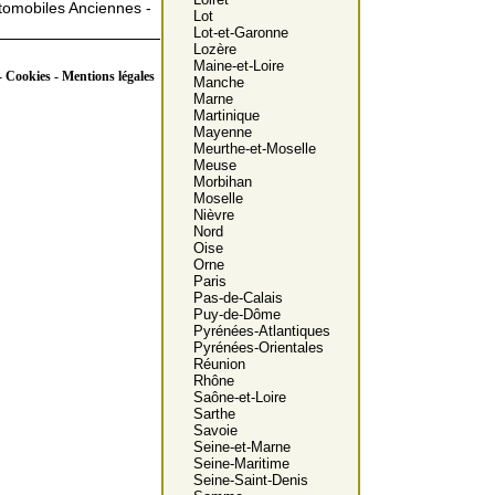
tomobiles Anciennes -
Lot
Lot-et-Garonne
Lozère
Maine-et-Loire
 Cookies - Mentions légales
Manche
Marne
Martinique
Mayenne
Meurthe-et-Moselle
Meuse
Morbihan
Moselle
Nièvre
Nord
Oise
Orne
Paris
Pas-de-Calais
Puy-de-Dôme
Pyrénées-Atlantiques
Pyrénées-Orientales
Réunion
Rhône
Saône-et-Loire
Sarthe
Savoie
Seine-et-Marne
Seine-Maritime
Seine-Saint-Denis