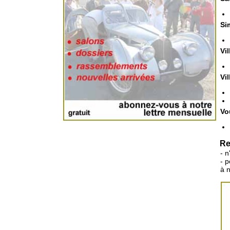
Si
Vi
Vi
Vo
Re
- n
- 
à 