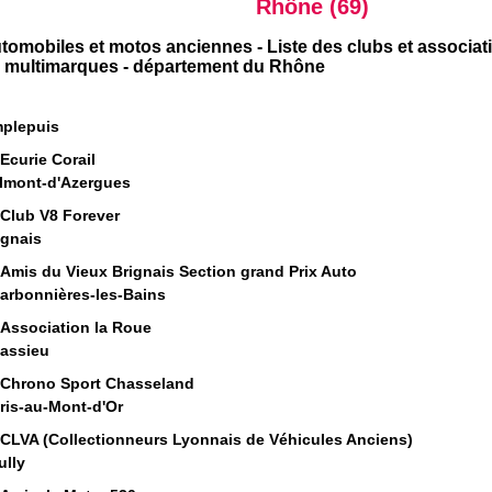
Rhône (69)
tomobiles et motos anciennes - Liste des clubs et associ
 multimarques - département du Rhône
plepuis
Ecurie Corail
lmont-d'Azergues
Club V8 Forever
ignais
Amis du Vieux Brignais Section grand Prix Auto
arbonnières-les-Bains
Association la Roue
assieu
Chrono Sport Chasseland
ris-au-Mont-d'Or
CLVA (Collectionneurs Lyonnais de Véhicules Anciens)
ully