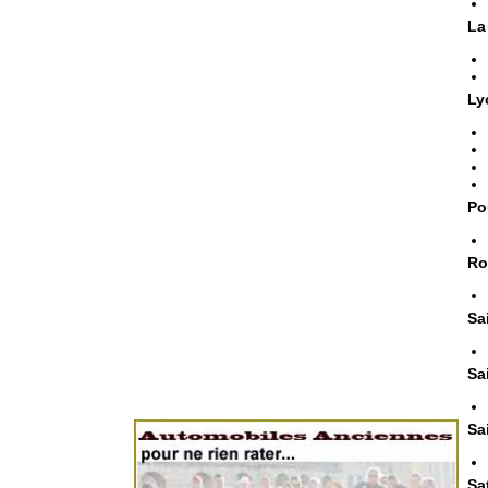
La
Ly
Po
Ro
Sa
Sa
Sa
Sa