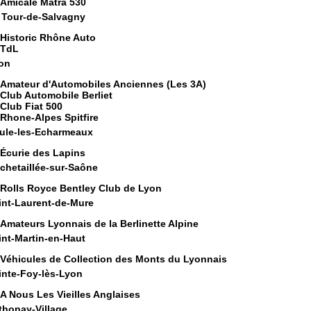
Amicale Matra 530
 Tour-de-Salvagny
Historic Rhône Auto
TdL
on
Amateur d'Automobiles Anciennes (Les 3A)
Club Automobile Berliet
Club Fiat 500
Rhone-Alpes Spitfire
ule-les-Echarmeaux
Écurie des Lapins
chetaillée-sur-Saône
Rolls Royce Bentley Club de Lyon
int-Laurent-de-Mure
Amateurs Lyonnais de la Berlinette Alpine
int-Martin-en-Haut
Véhicules de Collection des Monts du Lyonnais
inte-Foy-lès-Lyon
A Nous Les Vieilles Anglaises
thonay-Village