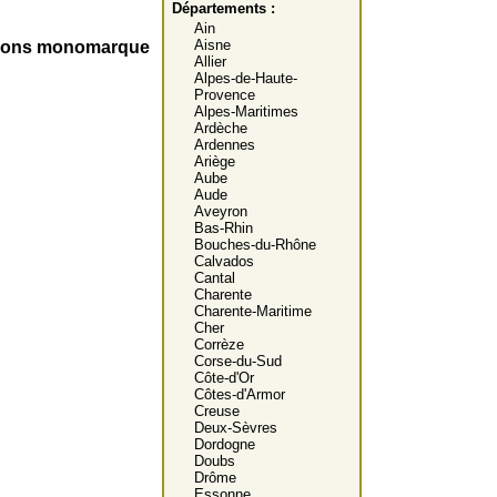
Départements :
Ain
Aisne
ations monomarque
Allier
Alpes-de-Haute-
Provence
Alpes-Maritimes
Ardèche
Ardennes
Ariège
Aube
Aude
Aveyron
Bas-Rhin
Bouches-du-Rhône
Calvados
Cantal
Charente
Charente-Maritime
Cher
Corrèze
Corse-du-Sud
Côte-d'Or
Côtes-d'Armor
Creuse
Deux-Sèvres
Dordogne
Doubs
Drôme
Essonne