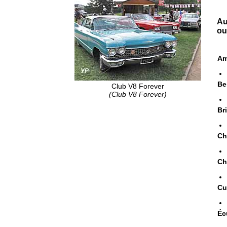
Au
ou
Am
Be
Club V8 Forever
(Club V8 Forever)
Br
Ch
Ch
Cu
Éc