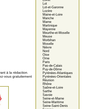
Lot
Lot-et-Garonne
Lozère
Maine-et-Loire
Manche
Marne
Martinique
Mayenne
Meurthe-et-Moselle
Meuse
Morbihan
Moselle
Nièvre
Nord
Oise
Orne
Paris
Pas-de-Calais
Puy-de-Dôme
ant à la rédaction.
Pyrénées-Atlantiques
vez-vous gratuitement
Pyrénées-Orientales
Réunion
Rhône
Saône-et-Loire
Sarthe
Savoie
Seine-et-Marne
Seine-Maritime
Seine-Saint-Denis