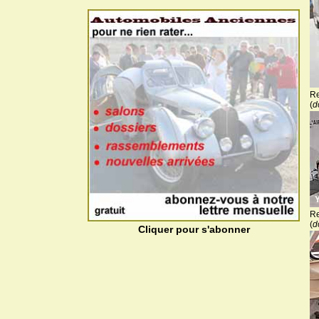
Re
(
d
Re
(
d
Cliquer pour s'abonner