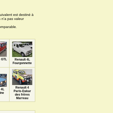
ivalent est destiné à
 n'a pas valeur
omparable.
4 GTL
Renault 4L
Fourgonnette
Renault 4
 4L
Paris-Dakar
ine
des frères
Marreau