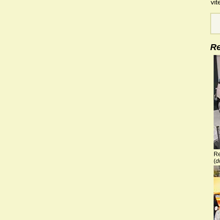
vit
Re
Re
(
d