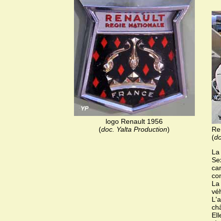
logo Renault 1956
(
doc. Yalta Production
)
Ren
(
do
La 
Se
car
co
La 
véh
L'a
châ
El