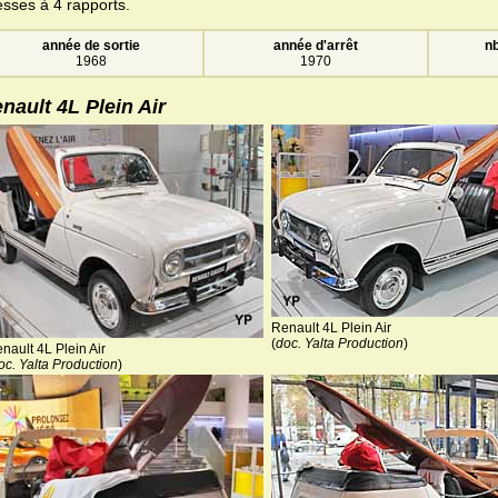
esses à 4 rapports.
année de sortie
année d'arrêt
nb
1968
1970
nault 4L Plein Air
Renault 4L Plein Air
(
doc. Yalta Production
)
nault 4L Plein Air
oc. Yalta Production
)