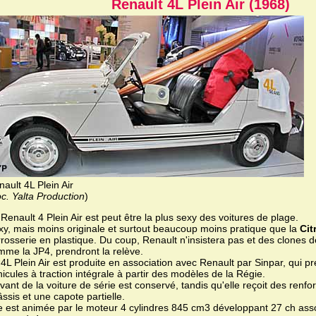
Renault 4L Plein Air (1968)
ault 4L Plein Air
c. Yalta Production
)
Renault 4 Plein Air est peut être la plus sexy des voitures de plage.
xy, mais moins originale et surtout beaucoup moins pratique que la
Cit
rosserie en plastique. Du coup, Renault n'insistera pas et des clones de 
mme la JP4, prendront la relève.
4L Plein Air est produite en association avec Renault par Sinpar, qui p
icules à traction intégrale à partir des modèles de la Régie.
vant de la voiture de série est conservé, tandis qu'elle reçoit des renfor
ssis et une capote partielle.
le est animée par le moteur 4 cylindres 845 cm3 développant 27 ch ass