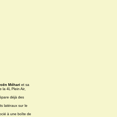
roën Méhari
et sa
la 4L Plein Air,
répare déjà des
ts latéraux sur le
ocié à une boîte de