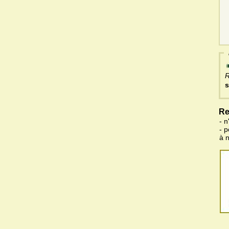
R
s
Re
- n
- 
à 