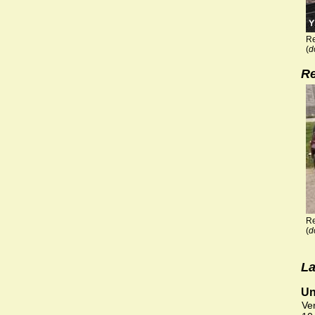
Re
(
d
Re
Re
(
d
La
Un
Ven