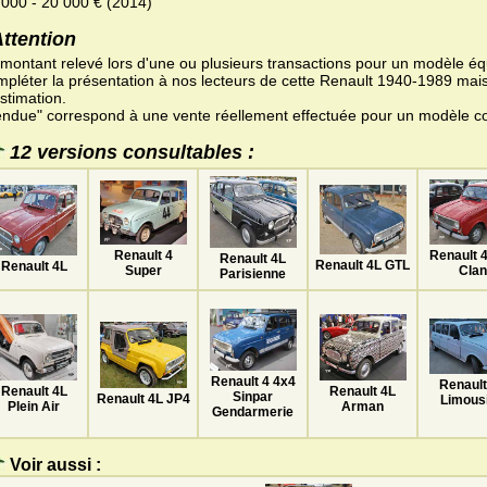
 000 - 20 000 € (2014)
Attention
 montant relevé lors d'une ou plusieurs transactions pour un modèle équ
mpléter la présentation à nos lecteurs de cette Renault 1940-1989 mais
stimation.
endue" correspond à une vente réellement effectuée pour un modèle c
12 versions consultables :
Renault 4
Renault 
Renault 4L
Renault 4L GTL
Renault 4L
Super
Clan
Parisienne
Renault 4 4x4
Renault
Renault 4L
Renault 4L
Sinpar
Renault 4L JP4
Limous
Arman
Plein Air
Gendarmerie
Voir aussi :