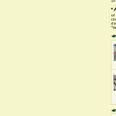
10
* 
ce
co
d'e
"V