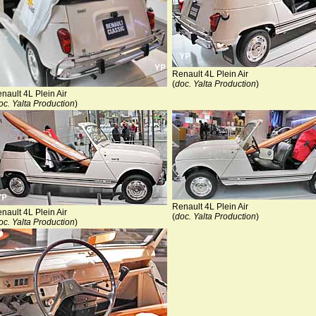
Renault 4L Plein Air
(
doc. Yalta Production
)
nault 4L Plein Air
oc. Yalta Production
)
Renault 4L Plein Air
nault 4L Plein Air
(
doc. Yalta Production
)
oc. Yalta Production
)