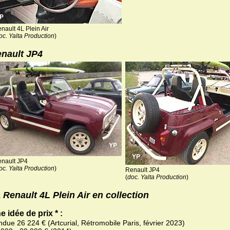
nault 4L Plein Air
oc. Yalta Production
)
nault JP4
nault JP4
oc. Yalta Production
)
Renault JP4
(
doc. Yalta Production
)
 Renault 4L Plein Air en collection
e idée de prix * :
due 26 224 € (Artcurial, Rétromobile Paris, février 2023)