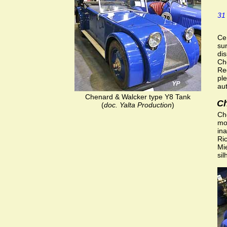
31
Ce 
sur
dis
Ch
Re
pl
au
Chenard & Walcker type Y8 Tank
Ch
(
doc. Yalta Production
)
Ch
mo
in
Ric
Mie
si