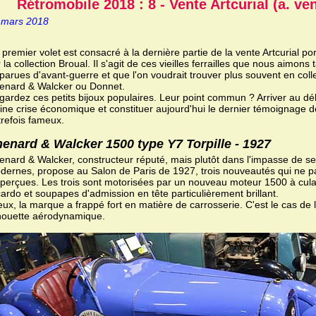
Rétromobile 2018 : 8 - Vente Artcurial (a. ve
 mars 2018
premier volet est consacré à la dernière partie de la vente Artcurial po
 la collection Broual. Il s'agit de ces vieilles ferrailles que nous aimon
parues d'avant-guerre et que l'on voudrait trouver plus souvent en colle
enard & Walcker ou Donnet.
gardez ces petits bijoux populaires. Leur point commun ? Arriver au d
eine crise économique et constituer aujourd'hui le dernier témoignage 
trefois fameux.
enard & Walcker 1500 type Y7 Torpille - 1927
enard & Walcker, constructeur réputé, mais plutôt dans l'impasse de s
dernes, propose au Salon de Paris de 1927, trois nouveautés qui ne p
aperçues. Les trois sont motorisées par un nouveau moteur 1500 à cul
ardo et soupapes d'admission en tête particulièrement brillant.
ux, la marque a frappé fort en matière de carrosserie. C'est le cas de la
lhouette aérodynamique.