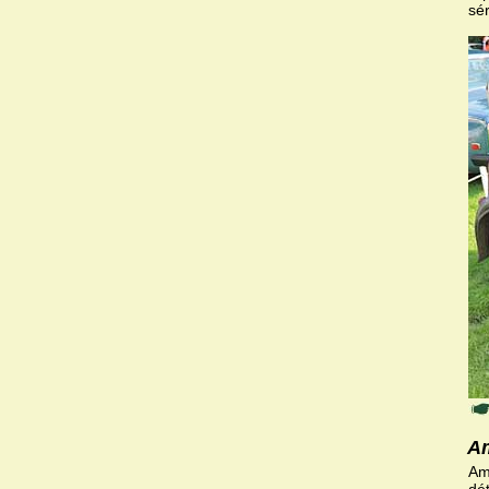
sé
Am
Am
dét