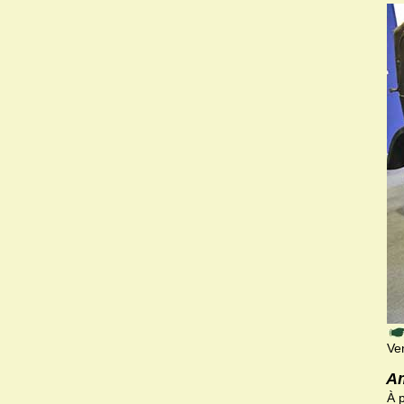
Ve
Am
À p