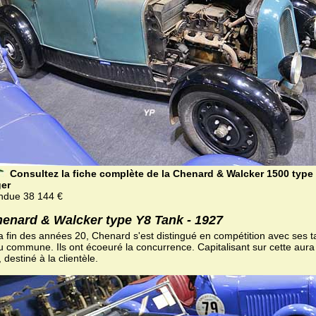
Consultez la fiche complète de la Chenard & Walcker 1500 type
ger
ndue 38 144 €
enard & Walcker type Y8 Tank - 1927
la fin des années 20, Chenard s'est distingué en compétition avec ses 
 commune. Ils ont écoeuré la concurrence. Capitalisant sur cette aura s
 destiné à la clientèle.