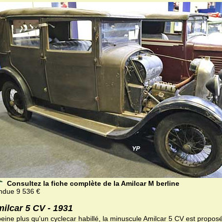
Consultez la fiche complète de la Amilcar M berline
ndue 9 536 €
ilcar 5 CV - 1931
eine plus qu'un cyclecar habillé, la minuscule Amilcar 5 CV est proposé