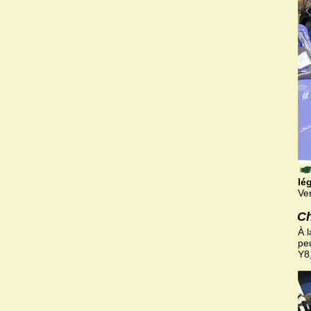
lé
Ve
Ch
À 
peu
Y8,