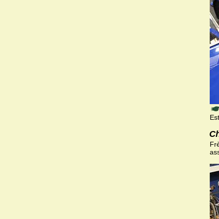
Es
Ch
Frè
as