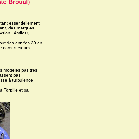
nte Broual)
rtant essentiellement
s tant, des marques
ction : Amilcar,
ébut des années 30 en
de constructeurs
es modèles pas très
assent pas
asse à turbulence
 Torpille et sa