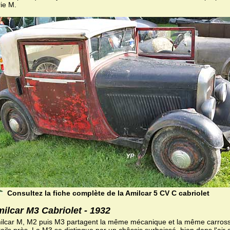
rie M.
Consultez la fiche complète de la Amilcar 5 CV C cabriolet
ilcar M3 Cabriolet - 1932
ilcar M, M2 puis M3 partagent la même mécanique et la même carross
ails près. La M3 se distingue par un châssis surbaissé, bien dans l'ai