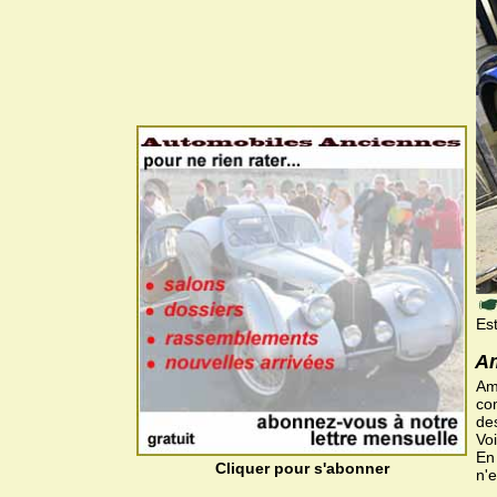
Es
Am
Ami
com
de
Voi
En 
Cliquer pour s'abonner
n'e