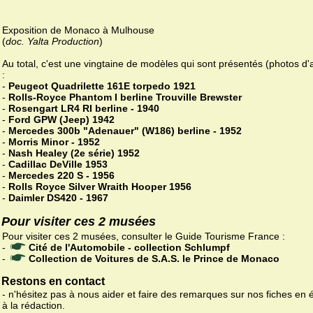
Exposition de Monaco à Mulhouse
(
doc. Yalta Production
)
Au total, c'est une vingtaine de modèles qui sont présentés (photos d'
:
-
Peugeot Quadrilette 161E torpedo 1921
-
Rolls-Royce Phantom I berline Trouville Brewster
-
Rosengart LR4 RI berline - 1940
-
Ford GPW (Jeep) 1942
-
Mercedes 300b "Adenauer" (W186) berline - 1952
-
Morris Minor - 1952
-
Nash Healey (2e série) 1952
-
Cadillac DeVille 1953
-
Mercedes 220 S - 1956
-
Rolls Royce Silver Wraith Hooper 1956
-
Daimler DS420 - 1967
Pour visiter ces 2 musées
Pour visiter ces 2 musées, consulter le Guide Tourisme France :
-
Cité de l'Automobile - collection Schlumpf
-
Collection de Voitures de S.A.S. le Prince de Monaco
Restons en contact
- n'hésitez pas à nous aider et faire des remarques sur nos fiches en 
à la rédaction.