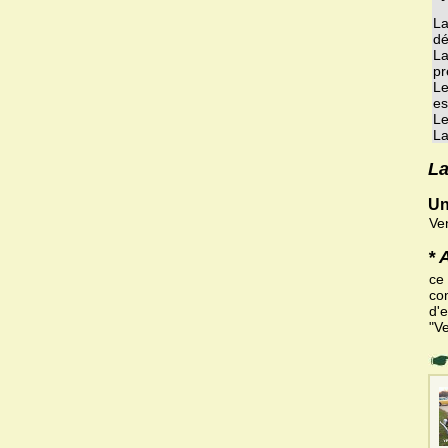
La
dé
La
pr
Le
es
Le
La
La
Un
Ve
* 
ce
co
d'e
"V