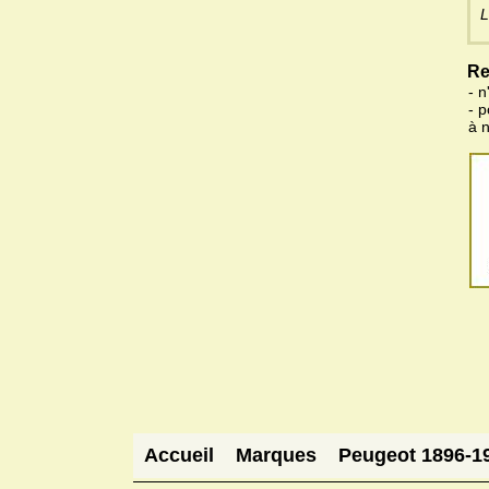
L
Re
- n
- 
à 
Accueil
Marques
Peugeot 1896-1