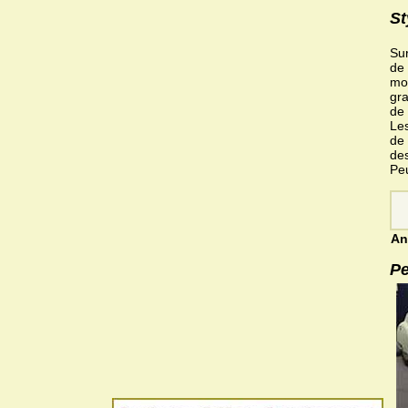
St
Sur
de 
mon
gra
de 
Les
de 
des
Pe
An
Pe