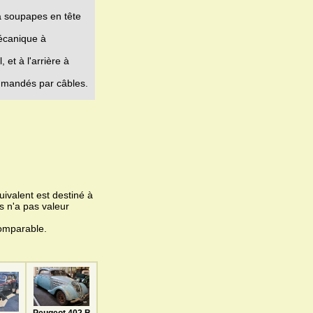
à soupapes en tête
mécanique à
et à l'arrière à
mmandés par câbles.
ivalent est destiné à
s n'a pas valeur
omparable.
Peugeot 402 B