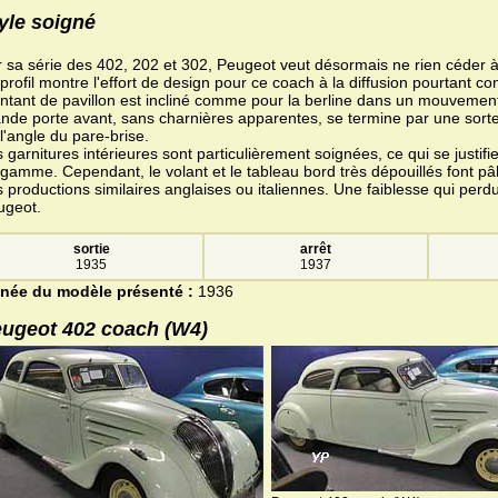
yle soigné
 sa série des 402, 202 et 302, Peugeot veut désormais ne rien céder à
profil montre l'effort de design pour ce coach à la diffusion pourtant con
tant de pavillon est incliné comme pour la berline dans un mouvement 
nde porte avant, sans charnières apparentes, se termine par une sorte
l'angle du pare-brise.
 garnitures intérieures sont particulièrement soignées, ce qui se justif
gamme. Cependant, le volant et le tableau bord très dépouillés font pâl
 productions similaires anglaises ou italiennes. Une faiblesse qui per
ugeot.
sortie
arrêt
1935
1937
née du modèle présenté :
1936
ugeot 402 coach (W4)