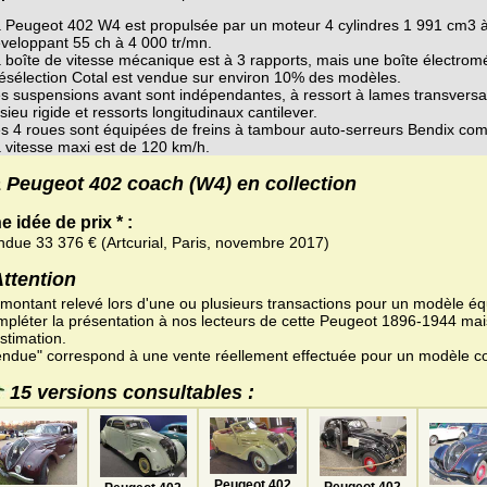
 Peugeot 402 W4 est propulsée par un moteur 4 cylindres 1 991 cm3 
veloppant 55 ch à 4 000 tr/mn.
 boîte de vitesse mécanique est à 3 rapports, mais une boîte électro
ésélection Cotal est vendue sur environ 10% des modèles.
s suspensions avant sont indépendantes, à ressort à lames transversal, 
sieu rigide et ressorts longitudinaux cantilever.
s 4 roues sont équipées de freins à tambour auto-serreurs Bendix co
 vitesse maxi est de 120 km/h.
 Peugeot 402 coach (W4) en collection
e idée de prix * :
ndue 33 376 € (Artcurial, Paris, novembre 2017)
Attention
 montant relevé lors d'une ou plusieurs transactions pour un modèle équ
mpléter la présentation à nos lecteurs de cette Peugeot 1896-1944 mai
stimation.
endue" correspond à une vente réellement effectuée pour un modèle c
15 versions consultables :
Peugeot 402
Peugeot 402