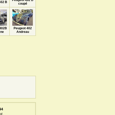
402 B
coupé
402B
Peugeot 402
ène
Andreau
44
t.