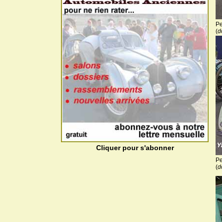
Pe
(
d
Cliquer pour s'abonner
Pe
(
d