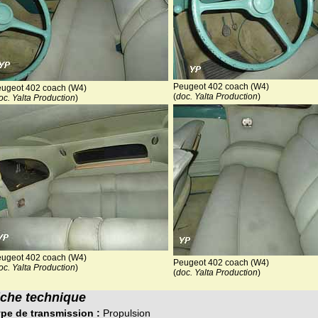
Peugeot 402 coach (W4)
ugeot 402 coach (W4)
(
doc. Yalta Production
)
oc. Yalta Production
)
ugeot 402 coach (W4)
Peugeot 402 coach (W4)
oc. Yalta Production
)
(
doc. Yalta Production
)
iche technique
pe de transmission :
Propulsion