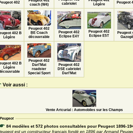
Peugeot 402
Peugeot 
Peugeot 402
cabriolet
Légère
coach (W4)
Peugeot 402
Peugeot 402
Peugeot 402
Peugeot 
BE Coach
eugeot 402 B
Eclipse E5T
Eclipse E4Y
Gazog
découvrable
Légère
Peugeot 402
eugeot 402 B
Peugeot 402
Darl'Mat
Légère
DSE cabriolet
roadster
découvrable
Darl'Mat
Special Sport
Voir aussi :
Vente Artcurial : Automobiles sur les Champs
Peugeot
84 modèles et 572 photos consultables pour Peugeot 1896-19
eugeot est un constructeur français fondé en 1896 par Armand Peugeo