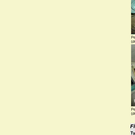
Pe
(
d
Pe
(
d
F
Ty