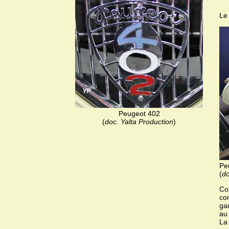
Le
Peugeot 402
(
doc. Yalta Production
)
Pe
(
do
Co
co
ga
au
La