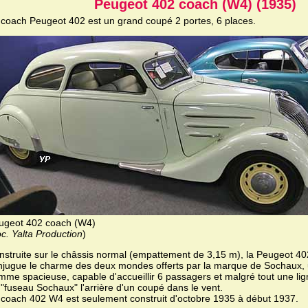
Peugeot 402 coach (W4) (1935)
 coach Peugeot 402 est un grand coupé 2 portes, 6 places.
ugeot 402 coach (W4)
c. Yalta Production
)
nstruite sur le châssis normal (empattement de 3,15 m), la Peugeot 4
njugue le charme des deux mondes offerts par la marque de Sochaux, 
mme spacieuse, capable d'accueillir 6 passagers et malgré tout une lign
 "fuseau Sochaux" l'arrière d'un coupé dans le vent.
 coach 402 W4 est seulement construit d'octobre 1935 à début 1937.