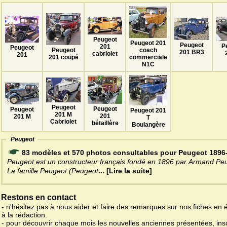
Peugeot
Peugeot 201
Peugeot
P
201
Peugeot
Peugeot
coach
201 BR3
cabriolet
201
201 coupé
commerciale
N1C
Peugeot
Peugeot
Peugeot
Peugeot 201
201 M
201
201 M
T
Cabriolet
bétaillère
Boulangère
Peugeot
83 modèles et 570 photos consultables pour Peugeot 1896
Peugeot est un constructeur français fondé en 1896 par Armand Pe
La famille Peugeot (Peugeot
... [Lire la suite]
Restons en contact
- n'hésitez pas à nous aider et faire des remarques sur nos fiches en 
à la rédaction.
- pour découvrir chaque mois les nouvelles anciennes présentées, ins