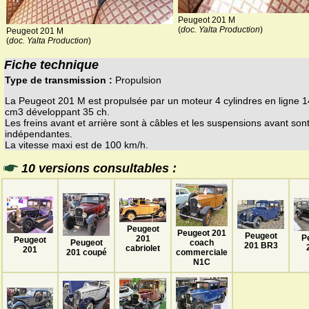
Peugeot 201 M
(
doc. Yalta Production
)
Peugeot 201 M
(
doc. Yalta Production
)
Fiche technique
Type de transmission :
Propulsion
La Peugeot 201 M est propulsée par un moteur 4 cylindres en ligne 
cm3 développant 35 ch.
Les freins avant et arrière sont à câbles et les suspensions avant son
indépendantes.
La vitesse maxi est de 100 km/h.
10 versions consultables :
Peugeot
Peugeot 201
Peugeot
P
201
Peugeot
Peugeot
coach
201 BR3
cabriolet
201
201 coupé
commerciale
N1C