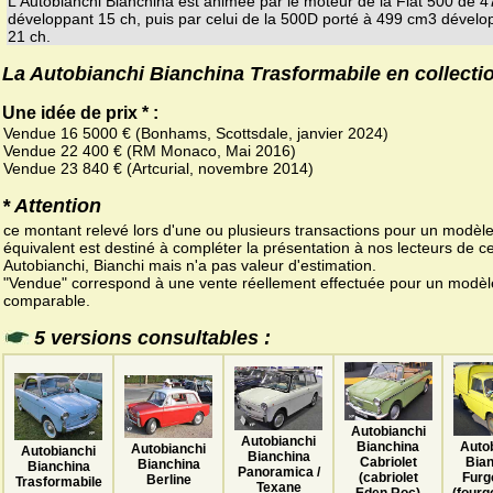
L'Autobianchi Bianchina est animée par le moteur de la Fiat 500 de 
développant 15 ch, puis par celui de la 500D porté à 499 cm3 dévelo
21 ch.
La Autobianchi Bianchina Trasformabile en collecti
Une idée de prix * :
Vendue 16 5000 € (Bonhams, Scottsdale, janvier 2024)
Vendue 22 400 € (RM Monaco, Mai 2016)
Vendue 23 840 € (Artcurial, novembre 2014)
* Attention
ce montant relevé lors d'une ou plusieurs transactions pour un modèl
équivalent est destiné à compléter la présentation à nos lecteurs de ce
Autobianchi, Bianchi mais n'a pas valeur d'estimation.
"Vendue" correspond à une vente réellement effectuée pour un modèl
comparable.
5 versions consultables :
Autobianchi
Autobianchi
Bianchina
Auto
Autobianchi
Autobianchi
Bianchina
Cabriolet
Bia
Bianchina
Bianchina
Panoramica /
(cabriolet
Furg
Berline
Trasformabile
Texane