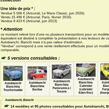
Une idée de prix * :
Vendue 5 006 € (Artcurial, Le Mans Classic, juin 2026)
Vendu 15 496 € (Artcurial, Paris, février 2016)
Vendue 8 423 € (Artcurial, juin 2013)
* Attention
ce montant relevé lors d'une ou plusieurs transactions pour un modèl
équivalent est destiné à compléter la présentation à nos lecteurs de ce
Autobianchi, Bianchi mais n'a pas valeur d'estimation.
"Vendue" correspond à une vente réellement effectuée pour un modèl
comparable.
5 versions consultables :
Autobianchi
Autobianchi
Bianchina
Auto
Autobianchi
Autobianchi
Bianchina
Cabriolet
Bia
Bianchina
Bianchina
Panoramica /
(cabriolet
Furg
Berline
Trasformabile
Texane
Eden Roc)
(fourg
Autobianchi, Bianchi
14 modèles et 95 photos consultables pour Autobianchi, B