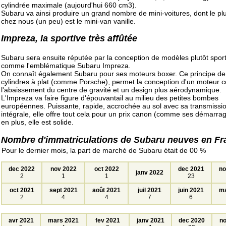
cylindrée maximale (aujourd'hui 660 cm3).
Subaru va ainsi produire un grand nombre de mini-voitures, dont le p
chez nous (un peu) est le mini-van vanille.
Impreza, la sportive très affûtée
Subaru sera ensuite réputée par la conception de modèles plutôt sporti
comme l'emblématique Subaru Impreza.
On connaît également Subaru pour ses moteurs boxer. Ce principe de
cylindres à plat (comme Porsche), permet la conception d'un moteur 
l'abaissement du centre de gravité et un design plus aérodynamique.
L'Impreza va faire figure d'épouvantail au milieu des petites bombes
européennes. Puissante, rapide, accrochée au sol avec sa transmissi
intégrale, elle offre tout cela pour un prix canon (comme ses démarrag
en plus, elle est solide.
Nombre d'immatriculations de Subaru neuves en Fr
Pour le dernier mois, la part de marché de Subaru était de 00 %
dec 2022
nov 2022
oct 2022
dec 2021
no
janv 2022
2
1
1
23
oct 2021
sept 2021
août 2021
juil 2021
juin 2021
ma
2
4
4
7
6
avr 2021
mars 2021
fev 2021
janv 2021
dec 2020
no