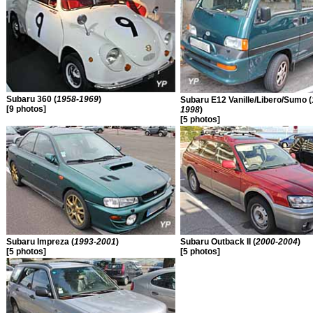
Subaru 360 (
1958-1969
)
Subaru E12 Vanille/Libero/Sumo (
[9 photos]
1998
)
[5 photos]
Subaru Impreza (
1993-2001
)
Subaru Outback II (
2000-2004
)
[5 photos]
[5 photos]