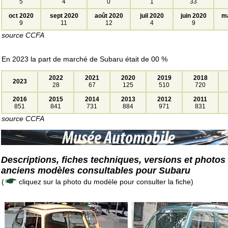
5
4
0
1
33
oct 2020
sept 2020
août 2020
juil 2020
juin 2020
ma
9
11
12
4
9
source CCFA
En 2023 la part de marché de Subaru était de 00 %
2022
2021
2020
2019
2018
2023
28
67
125
510
720
2016
2015
2014
2013
2012
2011
851
841
731
884
971
831
source CCFA
Descriptions, fiches techniques, versions et photos
anciens modèles consultables pour Subaru
(
cliquez sur la photo du modèle pour consulter la fiche)